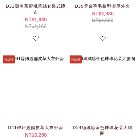
D33甜美系蜜桃蕾絲套裝式睡
D39雲朵毛毛繭型澎厚外套
衣
NT$3,980
NT$1,880
NT$4,680
NT$2,180
連線價
連線價
D41韓妞必備皮草大衣外套
D54絲絨感金色珠珠花朵大腸
圈
NT$3,280