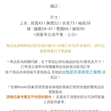
備註 :
尺寸 :
上衣 : 肩寬43 / 胸寬52 / 衣長73 / 袖長58
褲 : 腰圍34~47 / 臀圍66 / 褲長90
<測量單位為平量：公分>
商品追加時間為付款完成日後10
~30
個工作天(不含假日)，請可以
接受再進行下單謝謝
＊商品皆為韓國代購，在下單前記得先確認好款式
/
顏色及尺寸！
訂單成立後即向韓國廠商追加故無法取消訂單
無提供退換貨之服務
除了商品本身瑕疵可更換新品 其他狀況
請
見諒！
＊官網
Model
形象穿搭照會依每檔的風格打燈而些微影響商品的
實際顏色
請務必參考實品平拍照的顏色！
若還有不清楚的部分可詢問客服
人員提供參考。