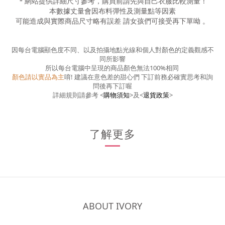
＊網站提供詳細尺寸參考，購買前請先與自己衣服比較測量！
本數據丈量會因布料彈性及測量點等因素
可能造成與實際商品尺寸略有誤差
請女孩們可接受再下單呦
。
因每台電腦顯色度不同、以及拍攝地點光線和個人對顏色的定義觀感不
同所影響
所以每台電腦中呈現的商品顏色無法100%相同
顏色請以實品為主
唷! 建議在意色差的甜心們 下訂前務必確實思考和詢
問後再下訂喔
詳細規則請參考
<
購物須知
>
及
<
退貨政策
>
了解更多
ABOUT IVORY