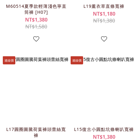
M60514夏季款輕薄淺色寧直
L19薰衣草直條寬褲
筒褲 [H07]
NT$1,180
NT$1,380
NT$1,380
NT$1,580
連線價
連線價
L17圓圈圖騰荷葉褲頭蕾絲寬
L15復古小圓點坑條喇叭寬褲
褲
NT$1,380