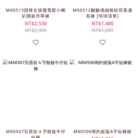
M60513甜辣女孩微寬鬆小喇
M60512皺皺感細格紋荷葉邊
叭開衩丹寧褲
長褲 [琦琦清單]
NT$2,530
NT$1,480
NT$2,980
NT$1,680
M60507百搭款Ａ字散版牛仔
M60506簡約挺版A字短褲裙
短褲