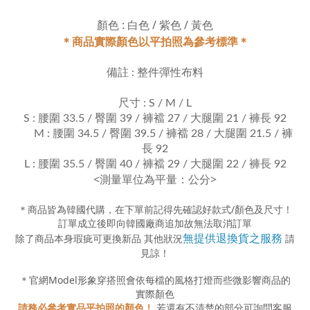
顏色 : 白色 / 紫色 / 黃色
＊商品實際顏色以平拍照為參考標準＊
備註 : 整件彈性布料
尺寸 : S / M / L
S : 腰圍 33.5 / 臀圍 39 / 褲襠 27 / 大腿圍 21 / 褲長 92
M : 腰圍 34.5 / 臀圍 39.5 / 褲襠 28 / 大腿圍 21.5 / 褲
長 92
L : 腰圍 35.5 / 臀圍 40 / 褲襠 29 / 大腿圍 22 / 褲長 92
<測量單位為平量：公分>
＊商品皆為韓國代購，在下單前記得先確認好款式
/
顏色及尺寸！
訂單成立後即向韓國廠商追加故無法取消訂單
無提供退換貨之服務
除了商品本身瑕疵可更換新品 其他狀況
請
見諒！
＊官網
Model
形象穿搭照會依每檔的風格打燈而些微影響商品的
實際顏色
請務必參考實品平拍照的顏色！
若還有不清楚的部分可詢問客服