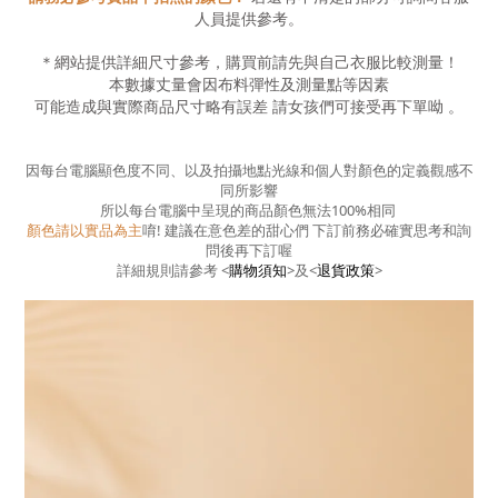
人員提供參考。
＊網站提供詳細尺寸參考，購買前請先與自己衣服比較測量！
本數據丈量會因布料彈性及測量點等因素
可能造成與實際商品尺寸略有誤差
請女孩們可接受再下單呦
。
因每台電腦顯色度不同、以及拍攝地點光線和個人對顏色的定義觀感不
同所影響
所以每台電腦中呈現的商品顏色無法100%相同
顏色請以實品為主
唷! 建議在意色差的甜心們 下訂前務必確實思考和詢
問後再下訂喔
詳細規則請參考
<
購物須知
>
及
<
退貨政策
>