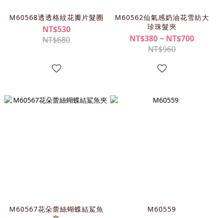
M60568透透格紋花瓣片髮圈
M60562仙氣感奶油花雪紡大
珍珠髮夾
NT$530
NT$380 ~ NT$700
NT$680
NT$960
M60567花朵蕾絲蝴蝶結鯊魚
M60559