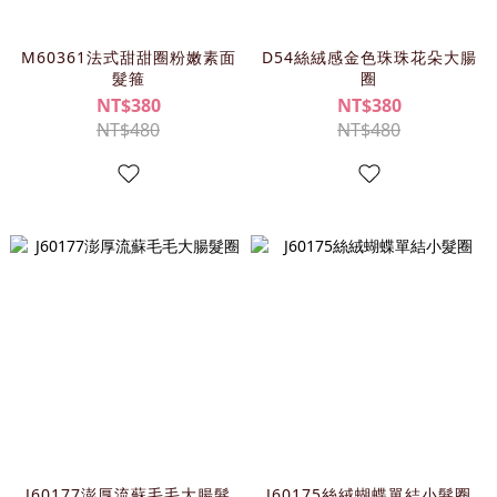
M60361法式甜甜圈粉嫩素面
D54絲絨感金色珠珠花朵大腸
髮箍
圈
NT$380
NT$380
NT$480
NT$480
J60177澎厚流蘇毛毛大腸髮
J60175絲絨蝴蝶單結小髮圈