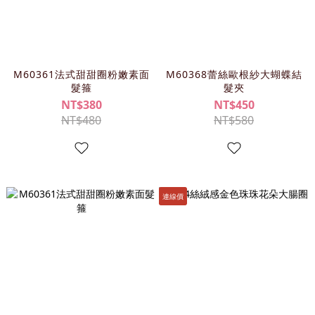
M60361法式甜甜圈粉嫩素面
M60368蕾絲歐根紗大蝴蝶結
髮箍
髮夾
NT$380
NT$450
NT$480
NT$580
連線價