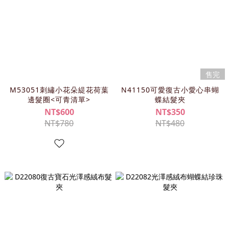
售完
M53051刺繡小花朵緹花荷葉
N41150可愛復古小愛心串蝴
邊髮圈<可青清單>
蝶結髮夾
NT$600
NT$350
NT$780
NT$480