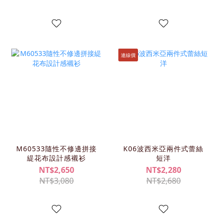
連線價
M60533隨性不修邊拼接
K06波西米亞兩件式蕾絲
緹花布設計感襯衫
短洋
NT$2,650
NT$2,280
NT$3,080
NT$2,680