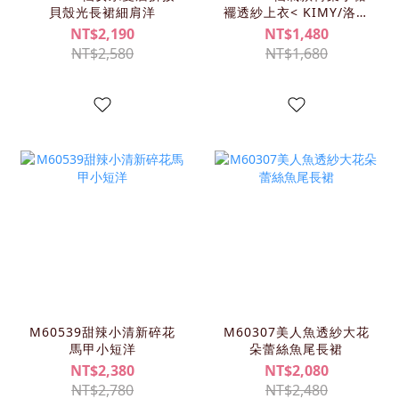
貝殼光長裙細肩洋
襬透紗上衣< KIMY/洛儀
清單>
NT$2,190
NT$1,480
NT$2,580
NT$1,680
M60539甜辣小清新碎花
M60307美人魚透紗大花
馬甲小短洋
朵蕾絲魚尾長裙
NT$2,380
NT$2,080
NT$2,780
NT$2,480