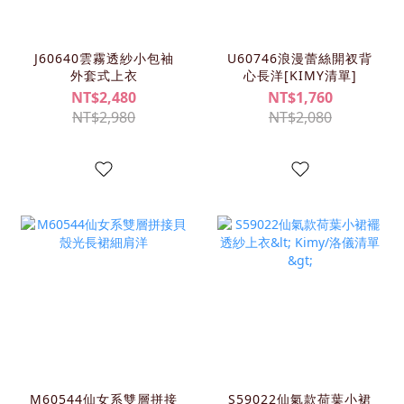
J60640雲霧透紗小包袖
U60746浪漫蕾絲開衩背
外套式上衣
心長洋[KIMY清單]
NT$2,480
NT$1,760
NT$2,980
NT$2,080
M60544仙女系雙層拼接
S59022仙氣款荷葉小裙