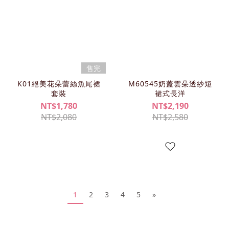
售完
K01絕美花朵蕾絲魚尾裙
M60545奶蓋雲朵透紗短
套裝
裙式長洋
NT$1,780
NT$2,190
NT$2,080
NT$2,580
1
2
3
4
5
»