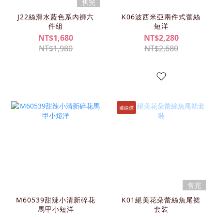
售完
J22絲滑水藍色系內褲六
K06波西米亞兩件式蕾絲
件組
短洋
NT$1,680
NT$2,280
NT$1,980
NT$2,680
連線價
售完
M60539甜辣小清新碎花
K01絕美花朵蕾絲魚尾裙
馬甲小短洋
套裝