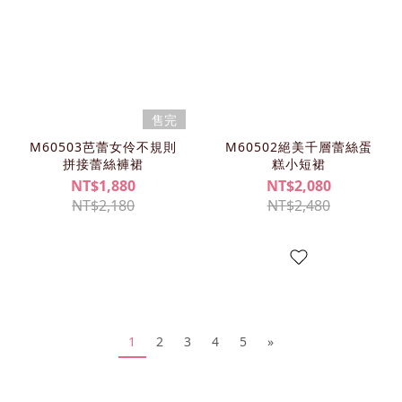
售完
M60503芭蕾女伶不規則
M60502絕美千層蕾絲蛋
拼接蕾絲褲裙
糕小短裙
NT$1,880
NT$2,080
NT$2,180
NT$2,480
1
2
3
4
5
»