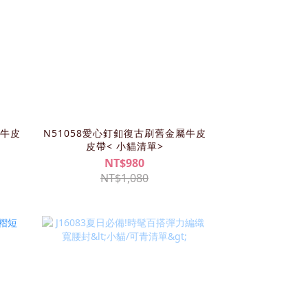
屬牛皮
N51058愛心釘釦復古刷舊金屬牛皮
皮帶< 小貓清單>
NT$980
NT$1,080