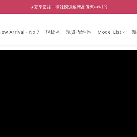
✈️夏季最後一檔韓國連線新品優惠中🇰🇷
New Arrival - No.7
現貨區
現貨-配件區
Model List
新