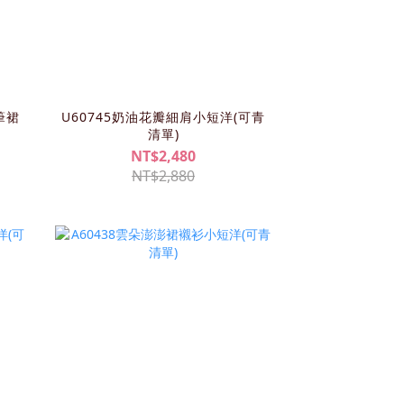
筆裙
U60745奶油花瓣細肩小短洋(可青
清單)
NT$2,480
NT$2,880