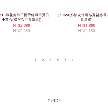
0618雕花蕾絲下擺蕾絲緞帶夏日
J60650奶油花邊透感寬鬆感長
小背心(KIMY/可青清單))
青清單)
NT$2,080
NT$1,880
NT$2,480
NT$2,180
1
2
3
4
5
»
GUIDE