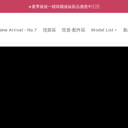
✈️夏季最後一檔韓國連線新品優惠中🇰🇷
New Arrival - No.7
現貨區
現貨-配件區
Model List
新