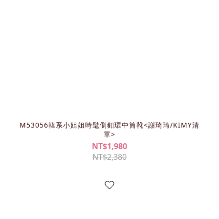
M53056韓系小姐姐時髦側釦環中筒靴<謝琦琦/KIMY清
單>
NT$1,980
NT$2,380