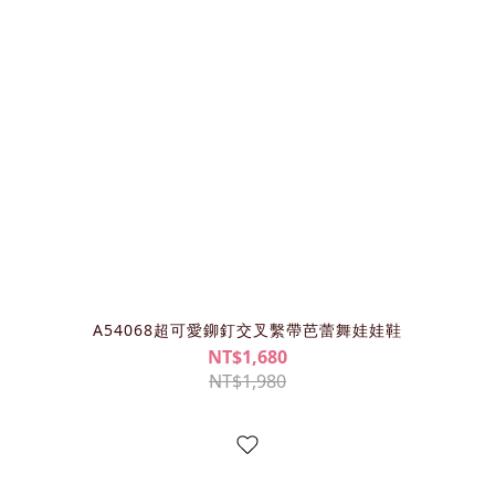
A54068超可愛鉚釘交叉繫帶芭蕾舞娃娃鞋
NT$1,680
NT$1,980