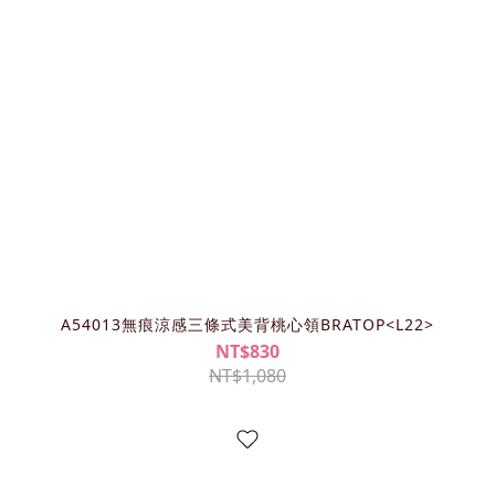
A54013無痕涼感三條式美背桃心領BRATOP<L22>
NT$830
NT$1,080