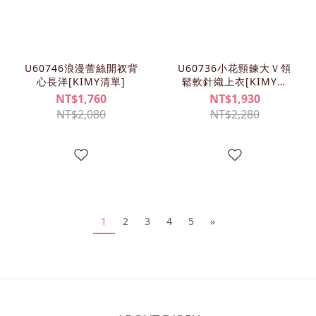
U60746浪漫蕾絲開衩背
U60736小花頸鍊大Ｖ領
心長洋[KIMY清單]
鬆軟針織上衣[KIMY清
單]
NT$1,760
NT$1,930
NT$2,080
NT$2,280
1
2
3
4
5
»