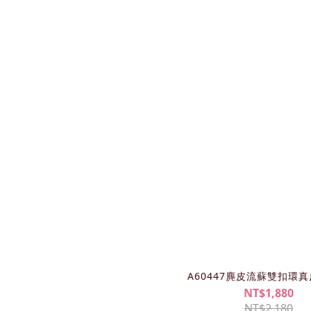
A60447麂皮流蘇雙扣環
NT$1,880
NT$2,180