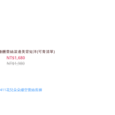
式微醺蕾絲滾邊美背短洋(可青清單)
NT$1,680
NT$1,980