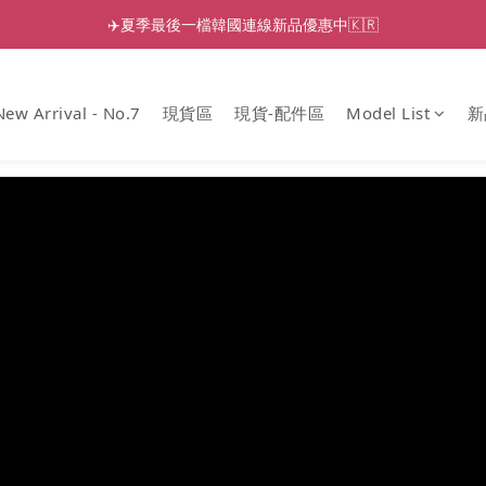
✈️夏季最後一檔韓國連線新品優惠中🇰🇷
New Arrival - No.7
現貨區
現貨-配件區
Model List
新