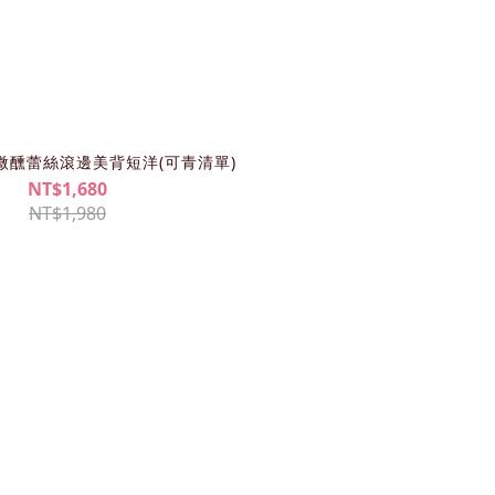
式微醺蕾絲滾邊美背短洋(可青清單)
NT$1,680
NT$1,980