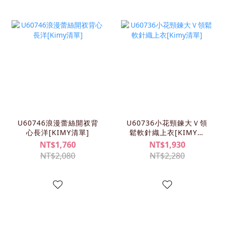
U60746浪漫蕾絲開衩背
U60736小花頸鍊大Ｖ領
心長洋[KIMY清單]
鬆軟針織上衣[KIMY清
單]
NT$1,760
NT$1,930
NT$2,080
NT$2,280