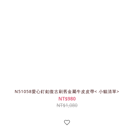
N51058愛心釘釦復古刷舊金屬牛皮皮帶< 小貓清單>
NT$980
NT$1,080