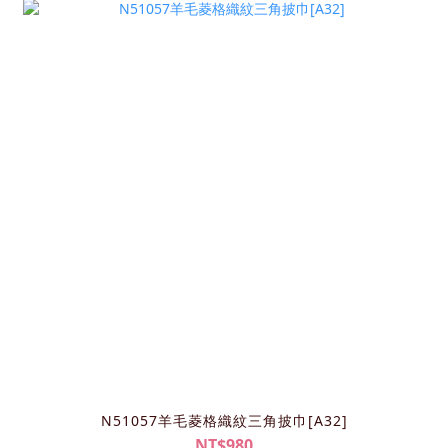
N51057羊毛菱格織紋三角披巾[A32]
NT$980