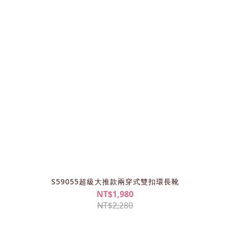
S59055超級大推款兩穿式雙扣環長靴
NT$1,980
NT$2,280