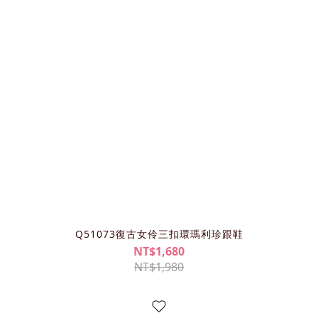
Q51073復古女伶三扣環瑪利珍跟鞋
NT$1,680
NT$1,980