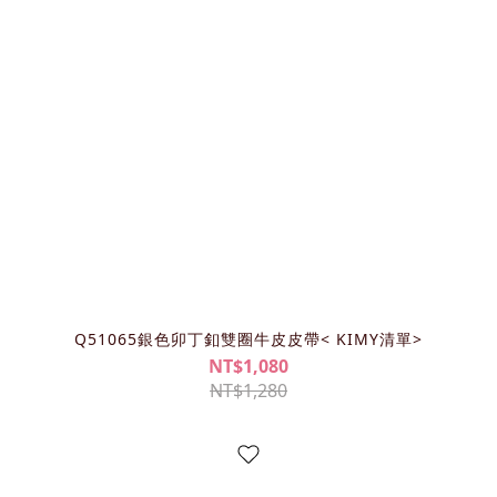
Q51065銀色卯丁釦雙圈牛皮皮帶< KIMY清單>
NT$1,080
NT$1,280