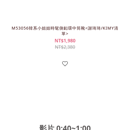
M53056韓系小姐姐時髦側釦環中筒靴<謝琦琦/KIMY清
單>
NT$1,980
NT$2,380
影片 0:40~1:00