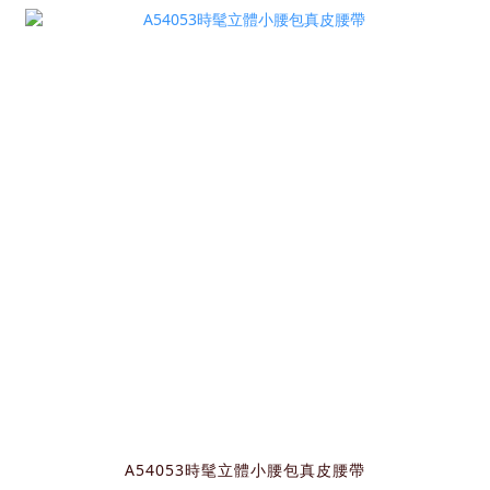
A54053時髦立體小腰包真皮腰帶