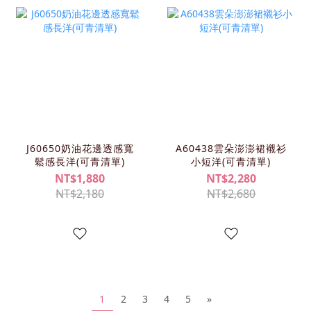
J60650奶油花邊透感寬
A60438雲朵澎澎裙襯衫
鬆感長洋(可青清單)
小短洋(可青清單)
NT$1,880
NT$2,280
NT$2,180
NT$2,680
1
2
3
4
5
»