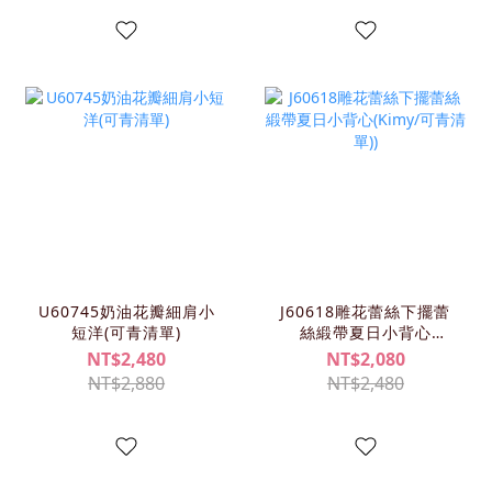
U60745奶油花瓣細肩小
J60618雕花蕾絲下擺蕾
短洋(可青清單)
絲緞帶夏日小背心
(KIMY/可青清單))
NT$2,480
NT$2,080
NT$2,880
NT$2,480