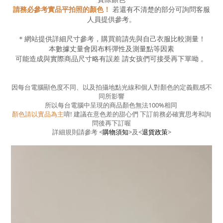
請務必參考實品平拍照的顏色！
若還有不清楚的部分可詢問客服
人員提供參考。
＊網站提供詳細尺寸參考，購買前請先與自己衣服比較測量！
本數據丈量會因布料彈性及測量點等因素
可能造成與實際商品尺寸略有誤差
請女孩們可接受再下單呦
。
因每台電腦顯色度不同、以及拍攝地點光線和個人對顏色的定義觀感不
同所影響
所以每台電腦中呈現的商品顏色無法100%相同
顏色請以實品為主
唷! 建議在意色差的甜心們 下訂前務必確實思考和詢
問後再下訂喔
詳細規則請參考
<
購物須知
>
及
<
退貨政策
>