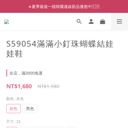
✈️夏季最後一檔韓國連線新品優惠中🇰🇷
S59054滿滿小釘珠蝴蝶結娃
娃鞋
全店，滿3000免運
NT$1,680
NT$1,980
顏色
: 灰色
灰色
黑色
尺寸
: 23