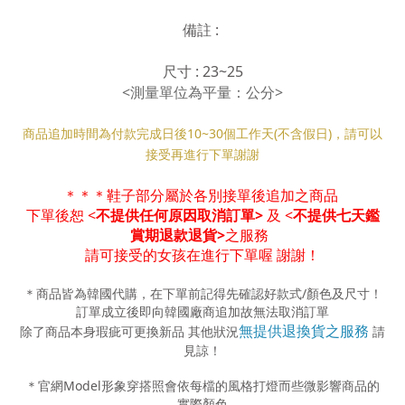
備註 :
尺寸 : 23~25
<測量單位為平量：公分>
商品追加時間為付款完成日後10
~30
個工作天(不含假日)，請可以
接受再進行下單謝謝
＊
＊
＊
鞋子部分屬於各別接單後追加之商品
下單後恕 <
不提供任何原因取消訂單>
及 <
不提供七天鑑
賞期退款退貨>
之服務
請可接受的女孩在進行下單喔 謝謝！
＊商品皆為韓國代購，在下單前記得先確認好款式
/
顏色及尺寸！
訂單成立後即向韓國廠商追加故無法取消訂單
無提供退換貨之服務
除了商品本身瑕疵可更換新品 其他狀況
請
見諒！
＊官網
Model
形象穿搭照會依每檔的風格打燈而些微影響商品的
實際顏色