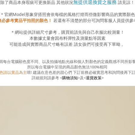
無提供退換貨之服務
除了商品本身瑕疵可更換新品 其他狀況
請見諒！
＊官網
Model
形象穿搭照會依每檔的風格打燈而些微影響商品的實際顏色
務必參考實品平拍照的顏色！
若還有不清楚的部分可詢問客服人員提供參
＊網站提供詳細尺寸參考，購買前請先與自己衣服比較測量！
本數據丈量會因布料彈性及測量點等因素
可能造成與實際商品尺寸略有誤差
請女孩們可接受再下單呦
。
因每台電腦顯色度不同、以及拍攝地點光線和個人對顏色的定義觀感不同所影
所以每台電腦中呈現的商品顏色無法100%相同
色請以實品為主
唷! 建議在意色差的甜心們 下訂前務必確實思考和詢問後再下
詳細規則請參考
<
購物須知
>
及
<
退貨政策
>