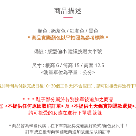
商品描述
顏色 : 奶茶色 / 紅咖色 / 黑色
＊商品實際顏色以平拍照為參考標準＊
備註 : 版型偏小 建議挑選大半號
尺寸 : 根高 6 / 筒高 15 / 筒圍 12.5
<測量單位為平量：公分>
追加時間為付款完成日後10
~30
個工作天(不含假日)，請可以接受再進行下
＊
＊
＊
鞋子部分屬於各別接單後追加之商品
 <
不提供任何原因取消訂單>
及 <
不提供七天鑑賞期退款退貨>
請可接受的女孩在進行下單喔 謝謝！
＊商品皆為韓國代購，在下單前記得先確認好款式
/
顏色及尺寸！
訂單成立後即向韓國廠商追加故無法取消訂單