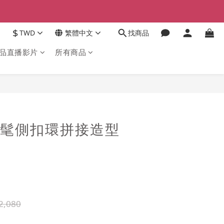
$
TWD
繁體中文
找商品
品直播影片
所有商品
立即購買
1時髦側扣環拼接造型
2,080