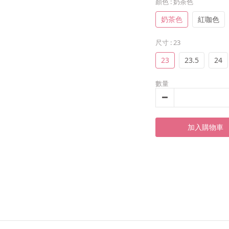
顏色
: 奶茶色
奶茶色
紅咖色
尺寸
: 23
23
23.5
24
數量
加入購物車