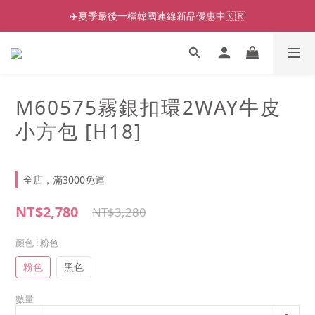
✈️夏季最後一檔韓國連線新品優惠中🇰🇷
M60575霧銀扣環2WAY牛皮
小方包 [H18]
全店，滿3000免運
NT$2,780
NT$3,280
顏色
: 粉色
粉色
黑色
數量