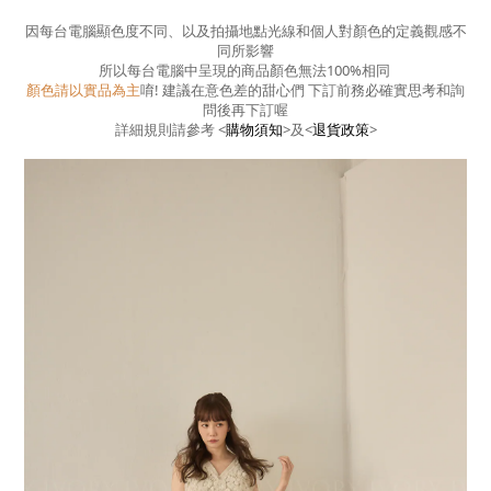
因每台電腦顯色度不同、以及拍攝地點光線和個人對顏色的定義觀感不
同所影響
所以每台電腦中呈現的商品顏色無法100%相同
顏色請以實品為主
唷! 建議在意色差的甜心們 下訂前務必確實思考和詢
問後再下訂喔
詳細規則請參考
<
購物須知
>
及
<
退貨政策
>