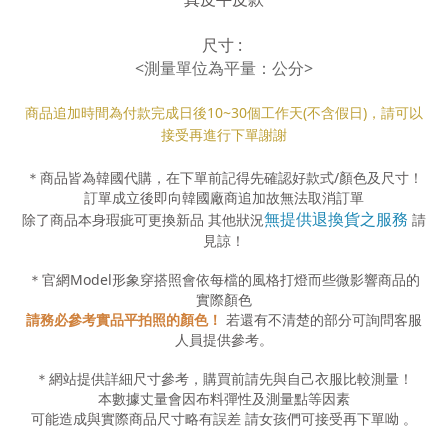
尺寸 :
<測量單位為平量：公分>
商品追加時間為付款完成日後10
~30
個工作天(不含假日)，請可以
接受再進行下單謝謝
＊商品皆為韓國代購，在下單前記得先確認好款式
/
顏色及尺寸！
訂單成立後即向韓國廠商追加故無法取消訂單
無提供退換貨之服務
除了商品本身瑕疵可更換新品 其他狀況
請
見諒！
＊官網
Model
形象穿搭照會依每檔的風格打燈而些微影響商品的
實際顏色
請務必參考實品平拍照的顏色！
若還有不清楚的部分可詢問客服
人員提供參考。
＊網站提供詳細尺寸參考，購買前請先與自己衣服比較測量！
本數據丈量會因布料彈性及測量點等因素
可能造成與實際商品尺寸略有誤差
請女孩們可接受再下單呦
。