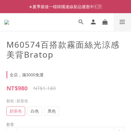
✈️夏季最後一檔韓國連線新品優惠中🇰🇷
M60574百搭款霧面絲光涼感
美背Bratop
全店，滿3000免運
NT$980
NT$1,180
顏色
: 奶茶色
奶茶色
白色
黑色
數量