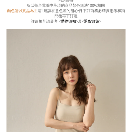
同所影響
所以每台電腦中呈現的商品顏色無法100%相同
顏色請以實品為主
唷! 建議在意色差的甜心們 下訂前務必確實思考和詢
問後再下訂喔
詳細規則請參考
<
購物須知
>
及
<
退貨政策
>