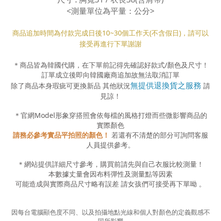
<測量單位為平量：公分>
商品追加時間為付款完成日後10
~30
個工作天(不含假日)，請可以
接受再進行下單謝謝
＊商品皆為韓國代購，在下單前記得先確認好款式
/
顏色及尺寸！
訂單成立後即向韓國廠商追加故無法取消訂單
無提供退換貨之服務
除了商品本身瑕疵可更換新品 其他狀況
請
見諒！
＊官網
Model
形象穿搭照會依每檔的風格打燈而些微影響商品的
實際顏色
請務必參考實品平拍照的顏色！
若還有不清楚的部分可詢問客服
人員提供參考。
＊網站提供詳細尺寸參考，購買前請先與自己衣服比較測量！
本數據丈量會因布料彈性及測量點等因素
可能造成與實際商品尺寸略有誤差
請女孩們可接受再下單呦
。
因每台電腦顯色度不同、以及拍攝地點光線和個人對顏色的定義觀感不