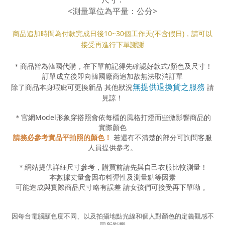
<測量單位為平量：公分>
商品追加時間為付款完成日後10
~30
個工作天(不含假日)，請可以
接受再進行下單謝謝
＊商品皆為韓國代購，在下單前記得先確認好款式
/
顏色及尺寸！
訂單成立後即向韓國廠商追加故無法取消訂單
無提供退換貨之服務
除了商品本身瑕疵可更換新品 其他狀況
請
見諒！
＊官網
Model
形象穿搭照會依每檔的風格打燈而些微影響商品的
實際顏色
請務必參考實品平拍照的顏色！
若還有不清楚的部分可詢問客服
人員提供參考。
＊網站提供詳細尺寸參考，購買前請先與自己衣服比較測量！
本數據丈量會因布料彈性及測量點等因素
可能造成與實際商品尺寸略有誤差
請女孩們可接受再下單呦
。
因每台電腦顯色度不同、以及拍攝地點光線和個人對顏色的定義觀感不