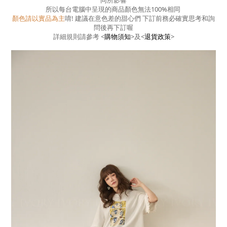
同所影響
所以每台電腦中呈現的商品顏色無法100%相同
顏色請以實品為主
唷! 建議在意色差的甜心們 下訂前務必確實思考和詢
問後再下訂喔
詳細規則請參考
<
購物須知
>
及
<
退貨政策
>