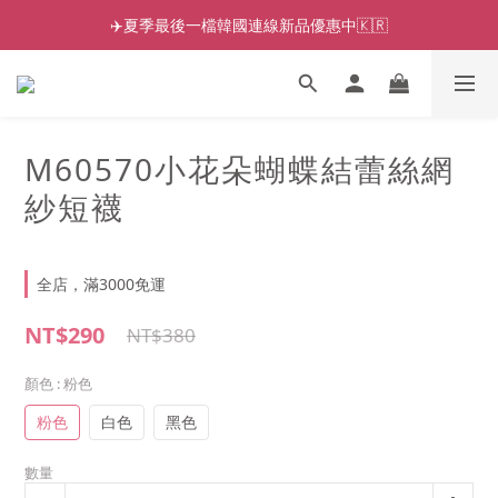
✈️夏季最後一檔韓國連線新品優惠中🇰🇷
M60570小花朵蝴蝶結蕾絲網
紗短襪
全店，滿3000免運
NT$290
NT$380
顏色
: 粉色
粉色
白色
黑色
數量