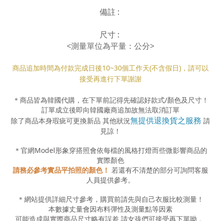
備註 :
尺寸 :
<測量單位為平量：公分>
商品追加時間為付款完成日後10
~30
個工作天(不含假日)，請可以
接受再進行下單謝謝
＊商品皆為韓國代購，在下單前記得先確認好款式
/
顏色及尺寸！
訂單成立後即向韓國廠商追加故無法取消訂單
無提供退換貨之服務
除了商品本身瑕疵可更換新品 其他狀況
請
見諒！
＊官網
Model
形象穿搭照會依每檔的風格打燈而些微影響商品的
實際顏色
請務必參考實品平拍照的顏色！
若還有不清楚的部分可詢問客服
人員提供參考。
＊網站提供詳細尺寸參考，購買前請先與自己衣服比較測量！
本數據丈量會因布料彈性及測量點等因素
可能造成與實際商品尺寸略有誤差
請女孩們可接受再下單呦
。