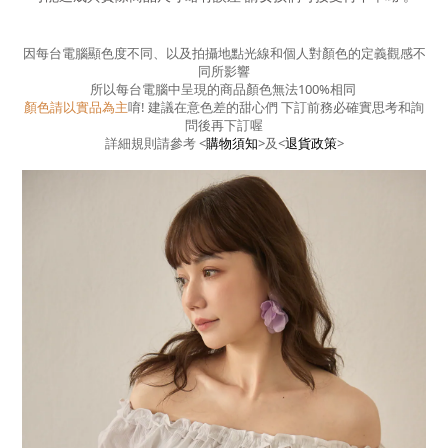
因每台電腦顯色度不同、以及拍攝地點光線和個人對顏色的定義觀感不
同所影響
所以每台電腦中呈現的商品顏色無法100%相同
顏色請以實品為主
唷! 建議在意色差的甜心們 下訂前務必確實思考和詢
問後再下訂喔
詳細規則請參考
<
購物須知
>
及
<
退貨政策
>