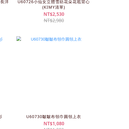
女長洋
U60726小仙女立體雪紡花朵花苞背心
(KIMY清單)
NT$2,530
NT$2,980
衫
U60730皺皺布領巾圓領上衣
NT$1,080