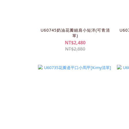
U60745奶油花瓣細肩小短洋(可青清
U6
單)
NT$2,480
NT$2,880