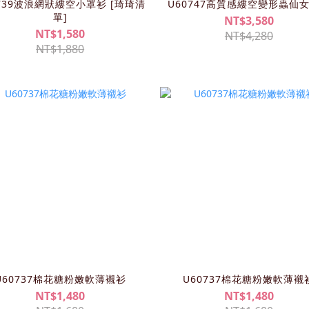
0739波浪網狀縷空小罩衫 [琦琦清
U60747高質感縷空變形蟲仙
單]
NT$3,580
NT$1,580
NT$4,280
NT$1,880
U60737棉花糖粉嫩軟薄襯衫
U60737棉花糖粉嫩軟薄襯
NT$1,480
NT$1,480