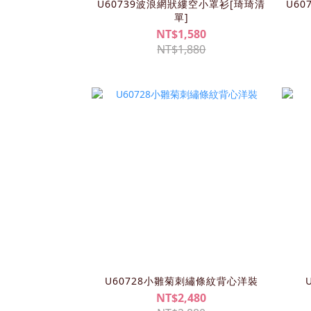
U60739波浪網狀縷空小罩衫[琦琦清
U6
單]
NT$1,580
NT$1,880
U60728小雛菊刺繡條紋背心洋裝
NT$2,480