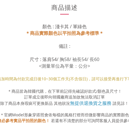
商品描述
顏色 : 淺卡其 / 軍綠色
＊商品實際顏色以平拍照為參考標準＊
備註 :
尺寸 : 落
肩54/
胸58/ 袖長54/ 長60
<測量單位為平量：公分>
追加時間為付款完成日後10
~30
個工作天(不含假日)，請可以接受再進行下
＊商品皆為韓國代購，在下單前記得先確認好款式
/
顏色及尺寸！
訂單成立後即向韓國廠商追加故無法取消訂單
無提供退換貨之服務
除了商品本身瑕疵可更換新品 其他狀況
請見諒！
＊官網
Model
形象穿搭照會依每檔的風格打燈而些微影響商品的實際顏色
務必參考實品平拍照的顏色！
若還有不清楚的部分可詢問客服人員提供參