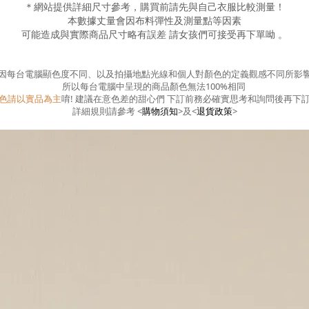
＊網站提供詳細尺寸參考，購買前請先與自己衣服比較測量！
本數據丈量會因布料彈性及測量點等因素
可能造成與實際商品尺寸略有誤差
請女孩們可接受再下單呦
。
因每台電腦顯色度不同、以及拍攝地點光線和個人對顏色的定義觀感不同所影
所以每台電腦中呈現的商品顏色無法100%相同
色請以實品為主
唷! 建議在意色差的甜心們 下訂前務必確實思考和詢問後再下
詳細規則請參考
<
購物須知
>
及
<
退貨政策
>