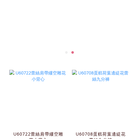
U60722蕾絲肩帶縷空雕
U60708蛋糕荷葉邊緹花