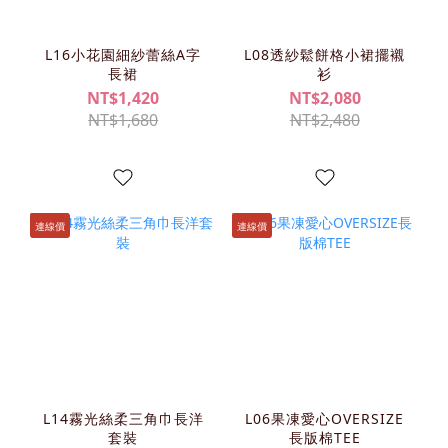
L16小花園細紗蕾絲A字
L08透紗鬆餅格小裙擺襯
長裙
衫
NT$1,420
NT$2,080
NT$1,680
NT$2,480
連線價
連線價
L14霧光絲柔三角巾長洋
L06果凍愛心OVERSIZE
套裝
長版棉TEE