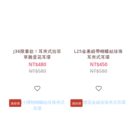
J36限量款！耳夾式拉菲
L25金蔥緞帶蝴蝶結珍珠
草雞蛋花耳環
耳夾式耳環
NT$480
NT$450
NT$580
NT$580
連線價
連線價