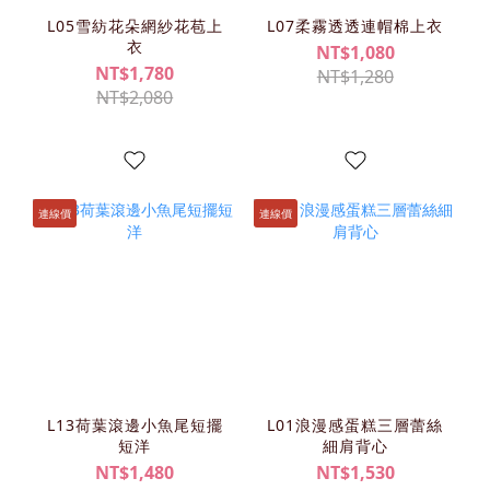
L05雪紡花朵網紗花苞上
L07柔霧透透連帽棉上衣
衣
NT$1,080
NT$1,780
NT$1,280
NT$2,080
連線價
連線價
L13荷葉滾邊小魚尾短擺
L01浪漫感蛋糕三層蕾絲
短洋
細肩背心
NT$1,480
NT$1,530