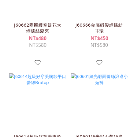
J60662圈圈縷空緹花大
J60666金屬緞帶蝴蝶結
蝴蝶結髮夾
耳環
NT$480
NT$450
NT$580
NT$580
J60614超級好穿美胸款
J60601絲光緞面蕾絲滾