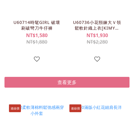
U60714時髦GIRL 破壞
U60736小花頸鍊大Ｖ領
刷破彎刀牛仔褲
鬆軟針織上衣[KIMY清
單]
NT$1,580
NT$1,930
NT$1,880
NT$2,280
查看更多
連線價
連線價