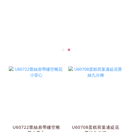
U60722蕾絲肩帶縷空雕
U60708蛋糕荷葉邊緹花