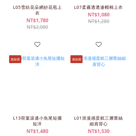
L05雪紡花朵網紗花苞上
L07柔霧透透連帽棉上衣
衣
NT$1,080
NT$1,780
NT$1,280
NT$2,080
連線價
連線價
L13荷葉滾邊小魚尾短擺
L01浪漫感蛋糕三層蕾絲
短洋
細肩背心
NT$1,480
NT$1,530