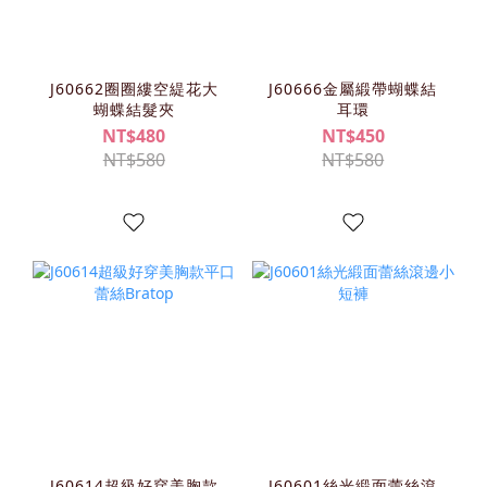
J60662圈圈縷空緹花大
J60666金屬緞帶蝴蝶結
蝴蝶結髮夾
耳環
NT$480
NT$450
NT$580
NT$580
J60614超級好穿美胸款
J60601絲光緞面蕾絲滾