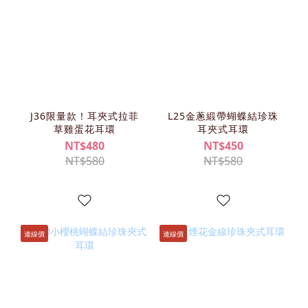
J36限量款！耳夾式拉菲
L25金蔥緞帶蝴蝶結珍珠
草雞蛋花耳環
耳夾式耳環
NT$480
NT$450
NT$580
NT$580
連線價
連線價