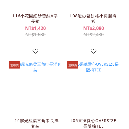
L16小花園細紗蕾絲A字
L08透紗鬆餅格小裙擺襯
長裙
衫
NT$1,420
NT$2,080
NT$1,680
NT$2,480
連線價
連線價
L14霧光絲柔三角巾長洋
L06果凍愛心OVERSIZE
套裝
長版棉TEE