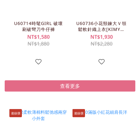
U60714時髦GIRL 破壞
U60736小花頸鍊大Ｖ領
刷破彎刀牛仔褲
鬆軟針織上衣[KIMY清
單]
NT$1,580
NT$1,930
NT$1,880
NT$2,280
查看更多
連線價
連線價