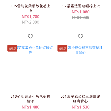
L05雪紡花朵網紗花苞上
L07柔霧透透連帽棉上衣
衣
NT$1,080
NT$1,780
NT$1,280
NT$2,080
連線價
連線價
L13荷葉滾邊小魚尾短擺
L01浪漫感蛋糕三層蕾絲
短洋
細肩背心
NT$1,480
NT$1,530