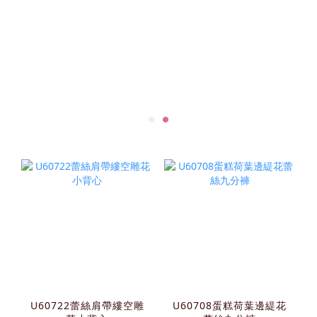
U60722蕾絲肩帶縷空雕
U60708蛋糕荷葉邊緹花