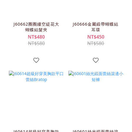
J60662圈圈縷空緹花大
J60666金屬緞帶蝴蝶結
蝴蝶結髮夾
耳環
NT$480
NT$450
NT$580
NT$580
J60614超級好穿美胸款
J60601絲光緞面蕾絲滾