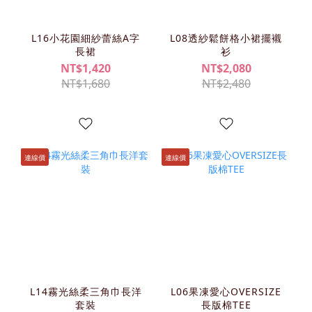
L16小花園細紗蕾絲A字
L08透紗鬆餅格小裙擺襯
長裙
衫
NT$1,420
NT$2,080
NT$1,680
NT$2,480
連線價
連線價
L14霧光絲柔三角巾長洋
L06果凍愛心OVERSIZE
套裝
長版棉TEE