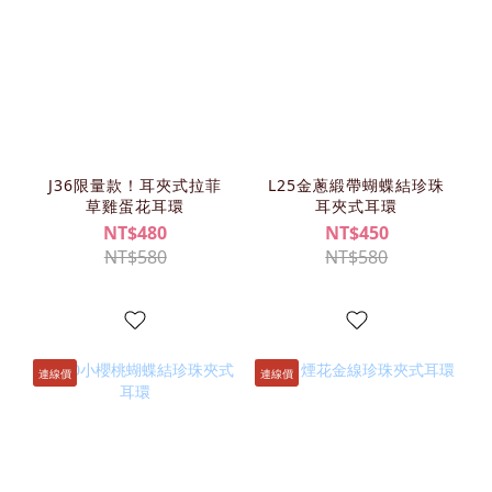
J36限量款！耳夾式拉菲
L25金蔥緞帶蝴蝶結珍珠
草雞蛋花耳環
耳夾式耳環
NT$480
NT$450
NT$580
NT$580
連線價
連線價