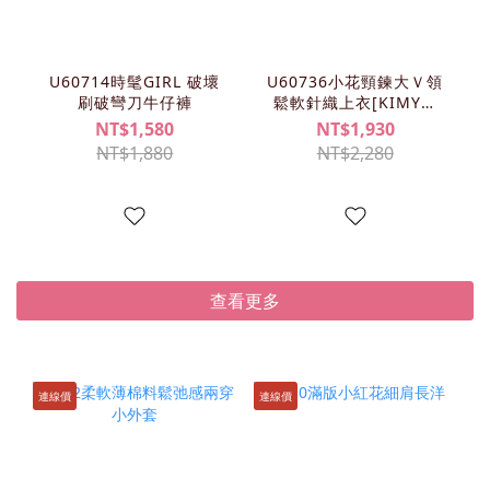
U60714時髦GIRL 破壞
U60736小花頸鍊大Ｖ領
刷破彎刀牛仔褲
鬆軟針織上衣[KIMY清
單]
NT$1,580
NT$1,930
NT$1,880
NT$2,280
查看更多
連線價
連線價