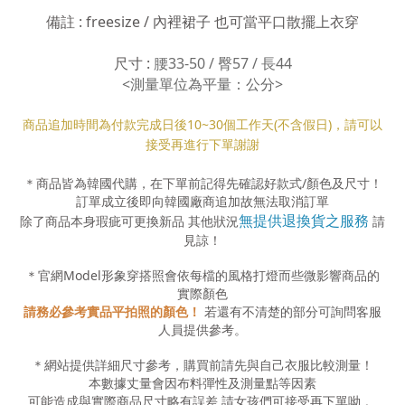
備註 : freesize / 內裡裙子 也可當平口散擺上衣穿
尺寸 :
腰33-50 / 臀57 / 長44
<測量單位為平量：公分>
商品追加時間為付款完成日後10
~30
個工作天(不含假日)，請可以
接受再進行下單謝謝
＊商品皆為韓國代購，在下單前記得先確認好款式
/
顏色及尺寸！
訂單成立後即向韓國廠商追加故無法取消訂單
無提供退換貨之服務
除了商品本身瑕疵可更換新品 其他狀況
請
見諒！
＊官網
Model
形象穿搭照會依每檔的風格打燈而些微影響商品的
實際顏色
請務必參考實品平拍照的顏色！
若還有不清楚的部分可詢問客服
人員提供參考。
＊網站提供詳細尺寸參考，購買前請先與自己衣服比較測量！
本數據丈量會因布料彈性及測量點等因素
可能造成與實際商品尺寸略有誤差
請女孩們可接受再下單呦
。