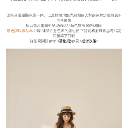
因每台電腦顯色度不同、以及拍攝地點光線和個人對顏色的定義觀感不
同所影響
所以每台電腦中呈現的商品顏色無法100%相同
顏色請以實品為主
唷! 建議在意色差的甜心們 下訂前務必確實思考和詢
問後再下訂喔
詳細規則請參考
<
購物須知
>
及
<
退貨政策
>