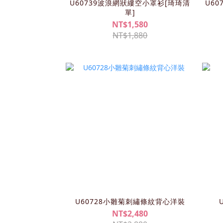
U60739波浪網狀縷空小罩衫[琦琦清
U6
單]
NT$1,580
NT$1,880
U60728小雛菊刺繡條紋背心洋裝
NT$2,480