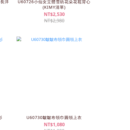
女長洋
U60726小仙女立體雪紡花朵花苞背心
(KIMY清單)
NT$2,530
NT$2,980
衫
U60730皺皺布領巾圓領上衣
NT$1,080