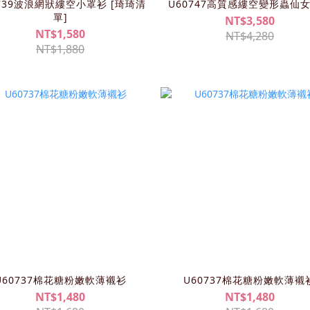
0739波浪網狀縷空小罩衫 [琦琦清
U60747高質感縷空變形蟲仙
單]
NT$3,580
NT$1,580
NT$4,280
NT$1,880
U60737棉花糖粉嫩軟薄襯衫
U60737棉花糖粉嫩軟薄襯
NT$1,480
NT$1,480