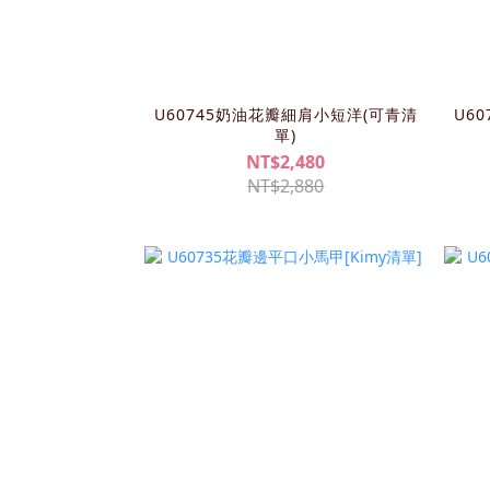
U60745奶油花瓣細肩小短洋(可青清
U6
單)
NT$2,480
NT$2,880