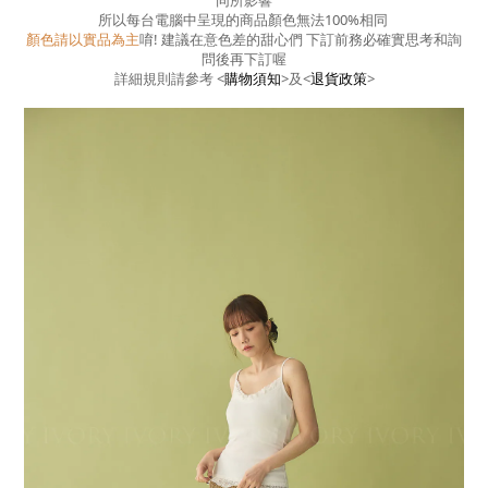
同所影響
所以每台電腦中呈現的商品顏色無法100%相同
顏色請以實品為主
唷! 建議在意色差的甜心們 下訂前務必確實思考和詢
問後再下訂喔
詳細規則請參考
<
購物須知
>
及
<
退貨政策
>