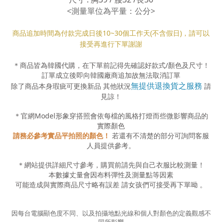
<測量單位為平量：公分>
商品追加時間為付款完成日後10
~30
個工作天(不含假日)，請可以
接受再進行下單謝謝
＊商品皆為韓國代購，在下單前記得先確認好款式
/
顏色及尺寸！
訂單成立後即向韓國廠商追加故無法取消訂單
無提供退換貨之服務
除了商品本身瑕疵可更換新品 其他狀況
請
見諒！
＊官網
Model
形象穿搭照會依每檔的風格打燈而些微影響商品的
實際顏色
請務必參考實品平拍照的顏色！
若還有不清楚的部分可詢問客服
人員提供參考。
＊網站提供詳細尺寸參考，購買前請先與自己衣服比較測量！
本數據丈量會因布料彈性及測量點等因素
可能造成與實際商品尺寸略有誤差
請女孩們可接受再下單呦
。
因每台電腦顯色度不同、以及拍攝地點光線和個人對顏色的定義觀感不