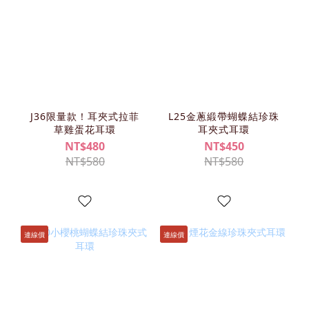
J36限量款！耳夾式拉菲
L25金蔥緞帶蝴蝶結珍珠
草雞蛋花耳環
耳夾式耳環
NT$480
NT$450
NT$580
NT$580
連線價
連線價