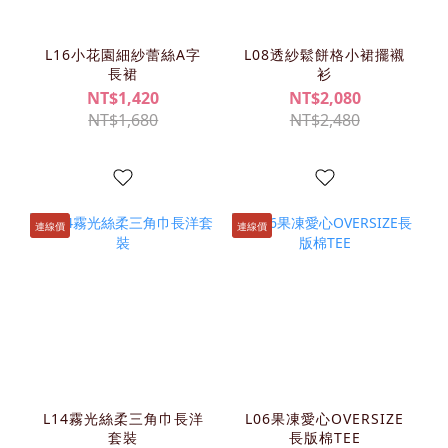
L16小花園細紗蕾絲A字
L08透紗鬆餅格小裙擺襯
長裙
衫
NT$1,420
NT$2,080
NT$1,680
NT$2,480
連線價
連線價
L14霧光絲柔三角巾長洋
L06果凍愛心OVERSIZE
套裝
長版棉TEE