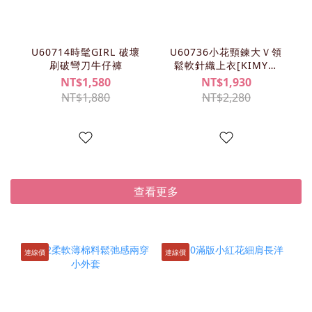
U60714時髦GIRL 破壞
U60736小花頸鍊大Ｖ領
刷破彎刀牛仔褲
鬆軟針織上衣[KIMY清
單]
NT$1,580
NT$1,930
NT$1,880
NT$2,280
查看更多
連線價
連線價