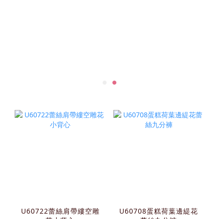
U60722蕾絲肩帶縷空雕
U60708蛋糕荷葉邊緹花