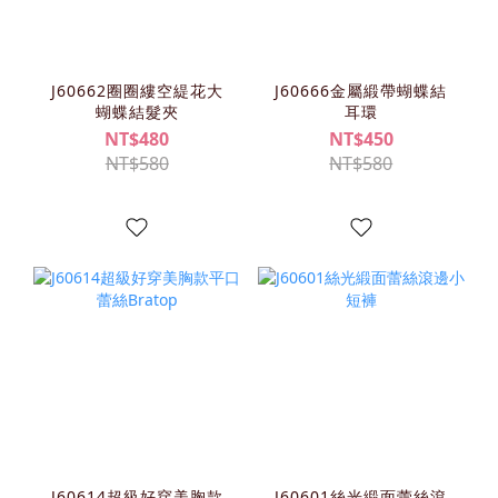
J60662圈圈縷空緹花大
J60666金屬緞帶蝴蝶結
蝴蝶結髮夾
耳環
NT$480
NT$450
NT$580
NT$580
J60614超級好穿美胸款
J60601絲光緞面蕾絲滾