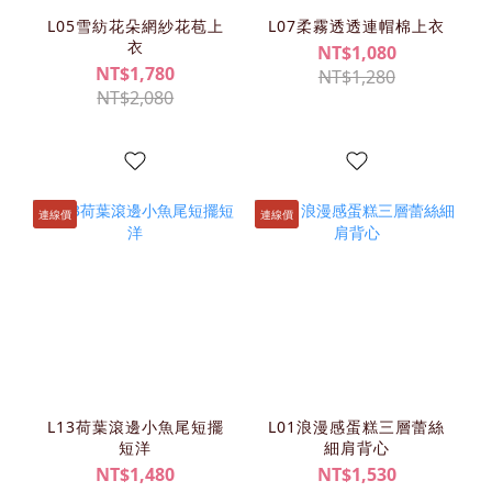
L05雪紡花朵網紗花苞上
L07柔霧透透連帽棉上衣
衣
NT$1,080
NT$1,780
NT$1,280
NT$2,080
連線價
連線價
L13荷葉滾邊小魚尾短擺
L01浪漫感蛋糕三層蕾絲
短洋
細肩背心
NT$1,480
NT$1,530