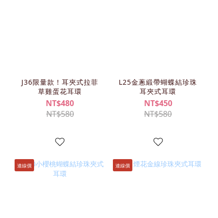
J36限量款！耳夾式拉菲
L25金蔥緞帶蝴蝶結珍珠
草雞蛋花耳環
耳夾式耳環
NT$480
NT$450
NT$580
NT$580
連線價
連線價