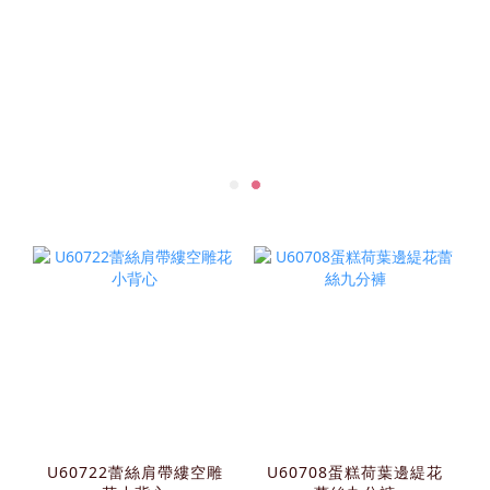
U60722蕾絲肩帶縷空雕
U60708蛋糕荷葉邊緹花