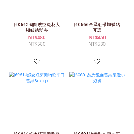
J60662圈圈縷空緹花大
J60666金屬緞帶蝴蝶結
蝴蝶結髮夾
耳環
NT$480
NT$450
NT$580
NT$580
J60614超級好穿美胸款
J60601絲光緞面蕾絲滾