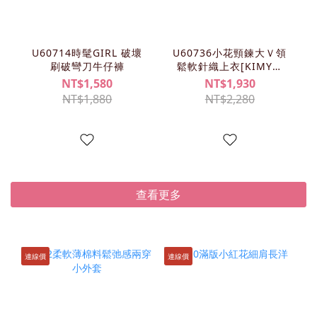
U60714時髦GIRL 破壞
U60736小花頸鍊大Ｖ領
刷破彎刀牛仔褲
鬆軟針織上衣[KIMY清
單]
NT$1,580
NT$1,930
NT$1,880
NT$2,280
查看更多
連線價
連線價