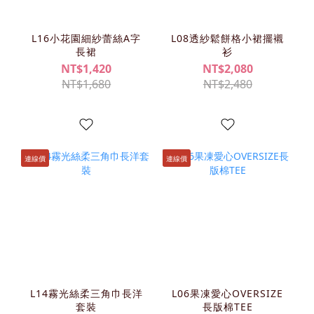
L16小花園細紗蕾絲A字
L08透紗鬆餅格小裙擺襯
長裙
衫
NT$1,420
NT$2,080
NT$1,680
NT$2,480
連線價
連線價
L14霧光絲柔三角巾長洋
L06果凍愛心OVERSIZE
套裝
長版棉TEE