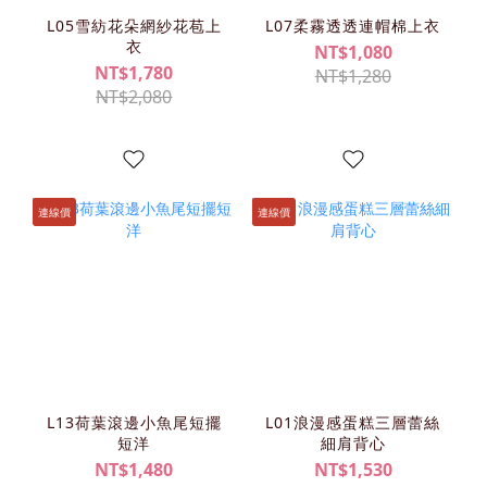
L05雪紡花朵網紗花苞上
L07柔霧透透連帽棉上衣
衣
NT$1,080
NT$1,780
NT$1,280
NT$2,080
連線價
連線價
L13荷葉滾邊小魚尾短擺
L01浪漫感蛋糕三層蕾絲
短洋
細肩背心
NT$1,480
NT$1,530