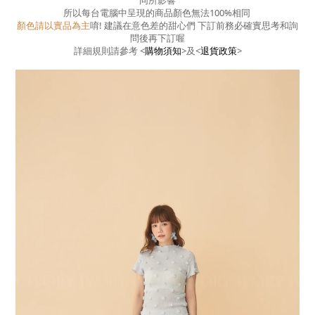
同所影響
所以每台電腦中呈現的商品顏色無法100%相同
顏色請以實品為主
唷! 建議在意色差的甜心們 下訂前務必確實思考和詢
問後再下訂喔
詳細規則請參考
<
購物須知
>
及
<
退貨政策
>