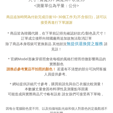
<測量單位為平量：公分>
商品追加時間為付款完成日後10
~30
個工作天(不含假日)，請可以
接受再進行下單謝謝
＊商品皆為韓國代購，在下單前記得先確認好款式
/
顏色及尺寸！
訂單成立後即向韓國廠商追加故無法取消訂單
無提供退換貨之服務
除了商品本身瑕疵可更換新品 其他狀況
請
見諒！
＊官網
Model
形象穿搭照會依每檔的風格打燈而些微影響商品的
實際顏色
請務必參考實品平拍照的顏色！
若還有不清楚的部分可詢問客服
人員提供參考。
＊網站提供詳細尺寸參考，購買前請先與自己衣服比較測量！
本數據丈量會因布料彈性及測量點等因素
可能造成與實際商品尺寸略有誤差
請女孩們可接受再下單呦
。
因每台電腦顯色度不同、以及拍攝地點光線和個人對顏色的定義觀感不