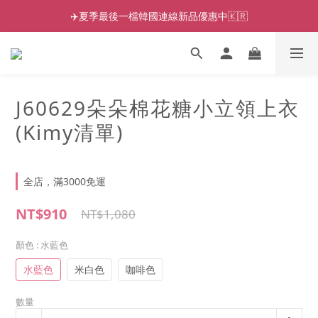
✈️夏季最後一檔韓國連線新品優惠中🇰🇷
J60629朵朵棉花糖小立領上衣
(Kimy清單)
全店，滿3000免運
NT$910
NT$1,080
顏色
: 水藍色
水藍色
米白色
咖啡色
數量