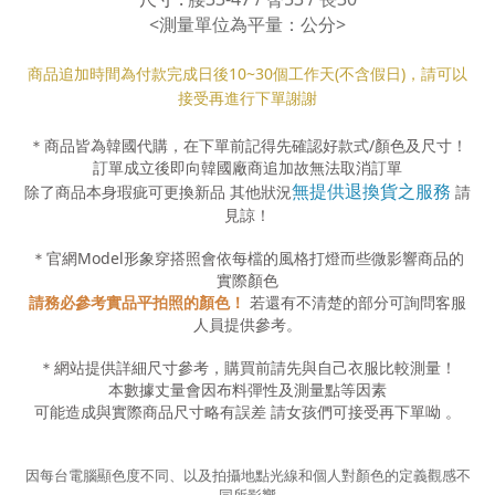
<測量單位為平量：公分>
商品追加時間為付款完成日後10
~30
個工作天(不含假日)，請可以
接受再進行下單謝謝
＊商品皆為韓國代購，在下單前記得先確認好款式
/
顏色及尺寸！
訂單成立後即向韓國廠商追加故無法取消訂單
無提供退換貨之服務
除了商品本身瑕疵可更換新品 其他狀況
請
見諒！
＊官網
Model
形象穿搭照會依每檔的風格打燈而些微影響商品的
實際顏色
請務必參考實品平拍照的顏色！
若還有不清楚的部分可詢問客服
人員提供參考。
＊網站提供詳細尺寸參考，購買前請先與自己衣服比較測量！
本數據丈量會因布料彈性及測量點等因素
可能造成與實際商品尺寸略有誤差
請女孩們可接受再下單呦
。
因每台電腦顯色度不同、以及拍攝地點光線和個人對顏色的定義觀感不