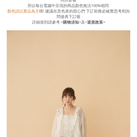
同所影響
所以每台電腦中呈現的商品顏色無法100%相同
顏色請以實品為主
唷! 建議在意色差的甜心們 下訂前務必確實思考和詢
問後再下訂喔
詳細規則請參考
<
購物須知
>
及
<
退貨政策
>