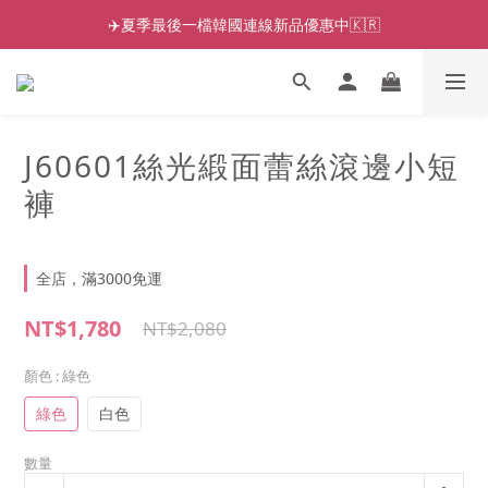
✈️夏季最後一檔韓國連線新品優惠中🇰🇷
J60601絲光緞面蕾絲滾邊小短
褲
全店，滿3000免運
NT$1,780
NT$2,080
顏色
: 綠色
綠色
白色
數量