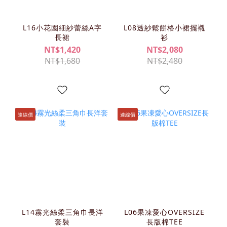
L16小花園細紗蕾絲A字
L08透紗鬆餅格小裙擺襯
長裙
衫
NT$1,420
NT$2,080
NT$1,680
NT$2,480
連線價
連線價
L14霧光絲柔三角巾長洋
L06果凍愛心OVERSIZE
套裝
長版棉TEE