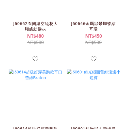
J60662圈圈縷空緹花大
J60666金屬緞帶蝴蝶結
蝴蝶結髮夾
耳環
NT$480
NT$450
NT$580
NT$580
J60614超級好穿美胸款
J60601絲光緞面蕾絲滾