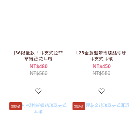
J36限量款！耳夾式拉菲
L25金蔥緞帶蝴蝶結珍珠
草雞蛋花耳環
耳夾式耳環
NT$480
NT$450
NT$580
NT$580
連線價
連線價