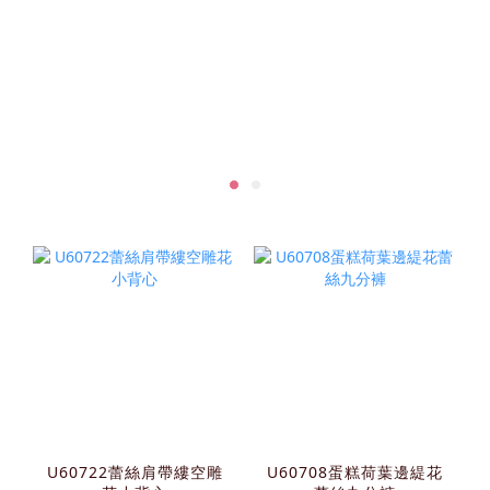
U60722蕾絲肩帶縷空雕
U60708蛋糕荷葉邊緹花