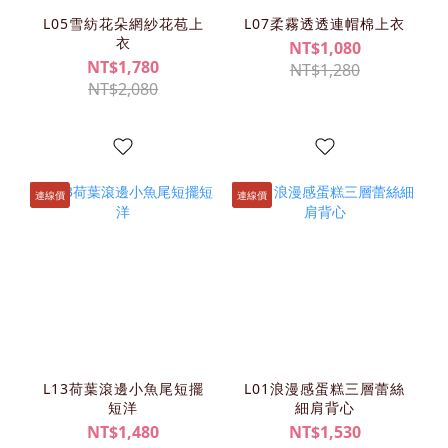
L05雪紡花朵網紗花苞上
L07柔霧透透連帽棉上衣
衣
NT$1,080
NT$1,780
NT$1,280
NT$2,080
連線價
連線價
L13荷葉滾邊小魚尾短擺
L01浪漫感蛋糕三層蕾絲
短洋
細肩背心
NT$1,480
NT$1,530