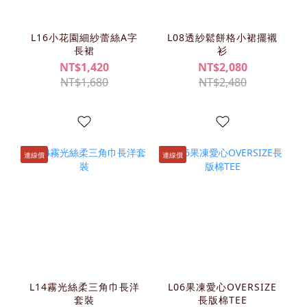
L16小花園細紗蕾絲A字
L08透紗鬆餅格小裙擺襯
長裙
衫
NT$1,420
NT$2,080
NT$1,680
NT$2,480
連線價
連線價
L14霧光絲柔三角巾長洋
L06果凍愛心OVERSIZE
套裝
長版棉TEE