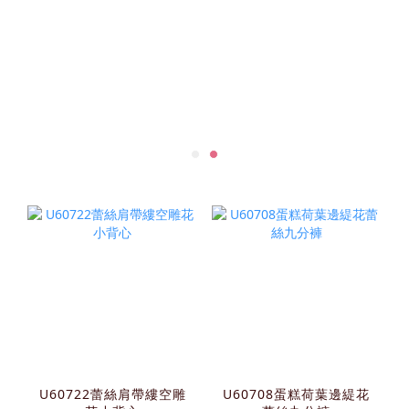
U60722蕾絲肩帶縷空雕
U60708蛋糕荷葉邊緹花