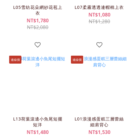
L05雪紡花朵網紗花苞上
L07柔霧透透連帽棉上衣
衣
NT$1,080
NT$1,780
NT$1,280
NT$2,080
連線價
連線價
L13荷葉滾邊小魚尾短擺
L01浪漫感蛋糕三層蕾絲
短洋
細肩背心
NT$1,480
NT$1,530