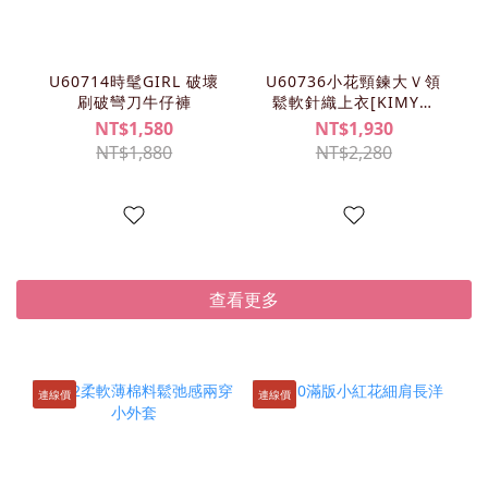
U60714時髦GIRL 破壞
U60736小花頸鍊大Ｖ領
刷破彎刀牛仔褲
鬆軟針織上衣[KIMY清
單]
NT$1,580
NT$1,930
NT$1,880
NT$2,280
查看更多
連線價
連線價