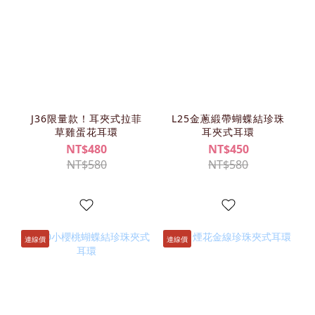
J36限量款！耳夾式拉菲
L25金蔥緞帶蝴蝶結珍珠
草雞蛋花耳環
耳夾式耳環
NT$480
NT$450
NT$580
NT$580
連線價
連線價