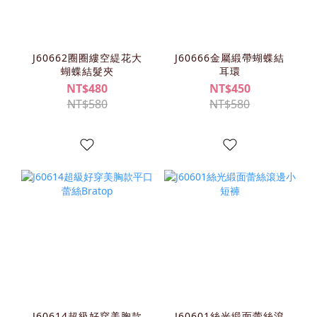
J60662圈圈縷空緹花大
J60666金屬緞帶蝴蝶結
蝴蝶結髮夾
耳環
NT$480
NT$450
NT$580
NT$580
J60614超級好穿美胸款
J60601絲光緞面蕾絲滾