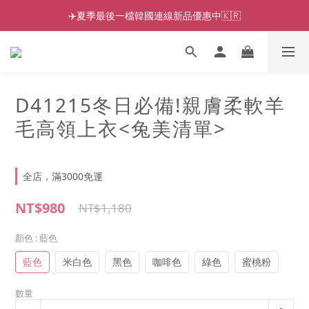
✈️夏季最後一檔韓國連線新品優惠中🇰🇷
D41215冬日必備!親膚柔軟羊
毛高領上衣<兔美清單>
全店，滿3000免運
NT$980
NT$1,180
顏色
: 藍色
藍色
米白色
黑色
咖啡色
綠色
蜜桃粉
數量