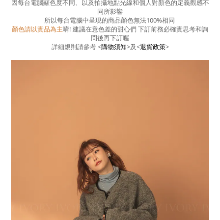
因每台電腦顯色度不同、以及拍攝地點光線和個人對顏色的定義觀感不
同所影響
所以每台電腦中呈現的商品顏色無法100%相同
顏色請以實品為主
唷! 建議在意色差的甜心們 下訂前務必確實思考和詢
問後再下訂喔
詳細規則請參考
<
購物須知
>
及
<
退貨政策
>