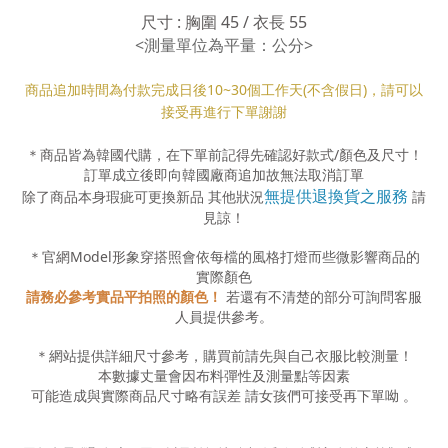
尺寸 : 胸圍 45 / 衣長 55
<測量單位為平量：公分>
商品追加時間為付款完成日後10
~30
個工作天(不含假日)，請可以
接受再進行下單謝謝
＊商品皆為韓國代購，在下單前記得先確認好款式
/
顏色及尺寸！
訂單成立後即向韓國廠商追加故無法取消訂單
無提供退換貨之服務
除了商品本身瑕疵可更換新品 其他狀況
請
見諒！
＊官網
Model
形象穿搭照會依每檔的風格打燈而些微影響商品的
實際顏色
請務必參考實品平拍照的顏色！
若還有不清楚的部分可詢問客服
人員提供參考。
＊網站提供詳細尺寸參考，購買前請先與自己衣服比較測量！
本數據丈量會因布料彈性及測量點等因素
可能造成與實際商品尺寸略有誤差
請女孩們可接受再下單呦
。