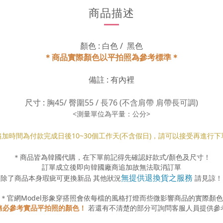
商品描述
顏色 : 白色 / 黑色
＊商品實際顏色以平拍照為參考標準＊
備註 : 有內裡
尺寸 :
胸45/ 臀圍55 / 長76 (不含肩帶 肩帶長可調)
<測量單位為平量：公分>
追加時間為付款完成日後10
~30
個工作天(不含假日)，請可以接受再進行下
＊商品皆為韓國代購，在下單前記得先確認好款式
/
顏色及尺寸！
訂單成立後即向韓國廠商追加故無法取消訂單
無提供退換貨之服務
除了商品本身瑕疵可更換新品 其他狀況
請見諒！
＊官網
Model
形象穿搭照會依每檔的風格打燈而些微影響商品的實際顏色
務必參考實品平拍照的顏色！
若還有不清楚的部分可詢問客服人員提供參