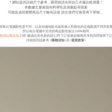
＊網站提供詳細尺寸參考，購買前請先與自己衣服比較測量！
本數據丈量會因布料彈性及測量點等因素
可能造成與實際商品尺寸略有誤差
請女孩們可接受再下單呦
。
因每台電腦顯色度不同、以及拍攝地點光線和個人對顏色的定義觀感不同所影
所以每台電腦中呈現的商品顏色無法100%相同
色請以實品為主
唷! 建議在意色差的甜心們 下訂前務必確實思考和詢問後再下
詳細規則請參考
<
購物須知
>
及
<
退貨政策
>