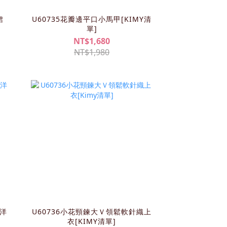
裙
U60735花瓣邊平口小馬甲[KIMY清
單]
NT$1,680
NT$1,980
長洋
U60736小花頸鍊大Ｖ領鬆軟針織上
衣[KIMY清單]