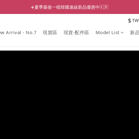
✈️夏季最後一檔韓國連線新品優惠中🇰🇷
$
TW
w Arrival - No.7
現貨區
現貨-配件區
Model List
新