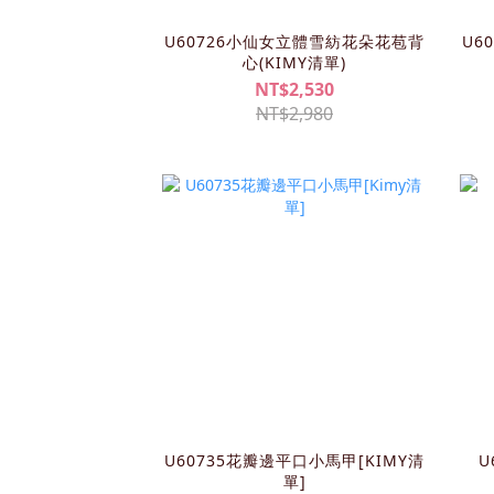
U60726小仙女立體雪紡花朵花苞背
U6
心(KIMY清單)
NT$2,530
NT$2,980
U60735花瓣邊平口小馬甲[KIMY清
U
單]