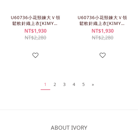
U60736小花頸鍊大Ｖ領
U60736小花頸鍊大Ｖ領
鬆軟針織上衣[KIMY清
鬆軟針織上衣[KIMY清
單]
單]
NT$1,930
NT$1,930
NT$2,280
NT$2,280
1
2
3
4
5
»
ABOUT IVORY