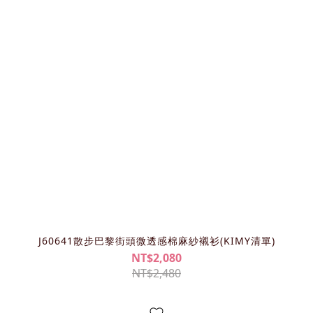
J60641散步巴黎街頭微透感棉麻紗襯衫(KIMY清單)
NT$2,080
NT$2,480