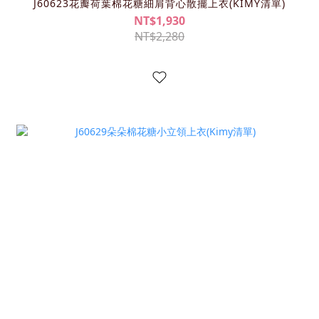
J60623花瓣荷葉棉花糖細肩背心散擺上衣(KIMY清單)
NT$1,930
NT$2,280