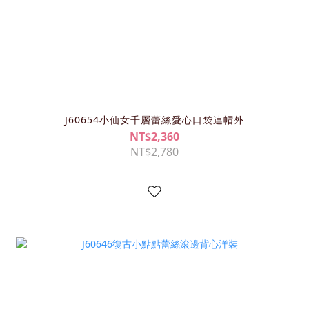
J60654小仙女千層蕾絲愛心口袋連帽外
NT$2,360
NT$2,780