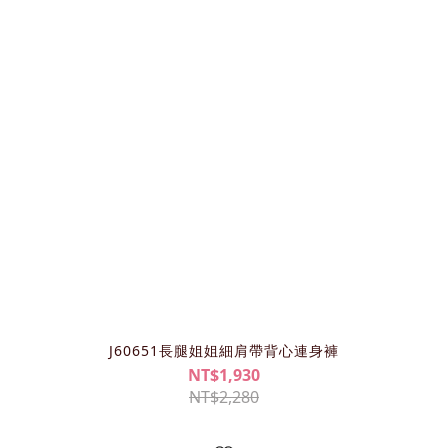
J60651長腿姐姐細肩帶背心連身褲
NT$1,930
NT$2,280