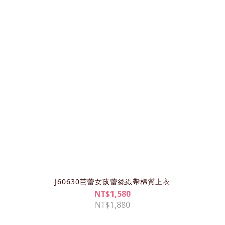
J60630芭蕾女孩蕾絲緞帶棉質上衣
NT$1,580
NT$1,880