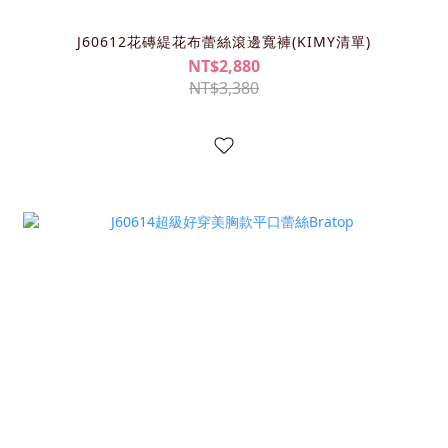
J60612花磚緹花布蕾絲滾邊寬褲(KIMY清單)
NT$2,880
NT$3,380