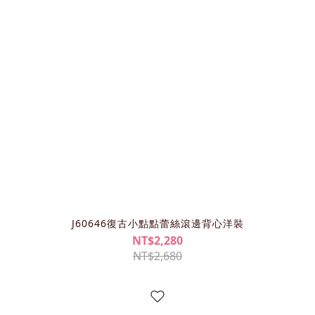
J60646復古小點點蕾絲滾邊背心洋裝
NT$2,280
NT$2,680