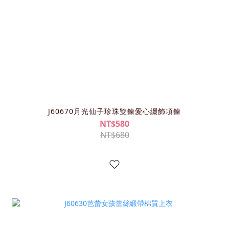
J60670月光仙子珍珠雙鍊愛心綴飾項鍊
NT$580
NT$680