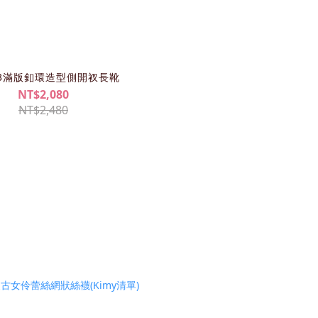
193滿版釦環造型側開衩長靴
NT$2,080
NT$2,480