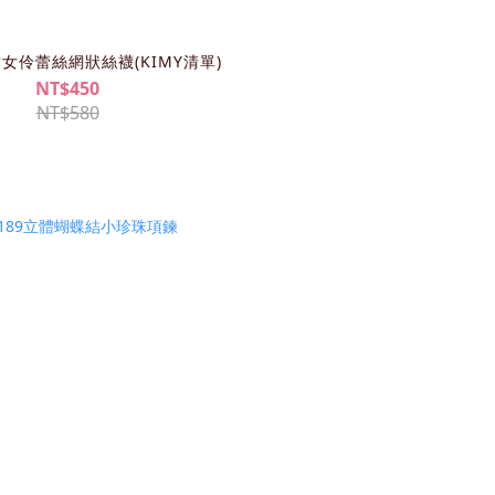
復古女伶蕾絲網狀絲襪(KIMY清單)
NT$450
NT$580