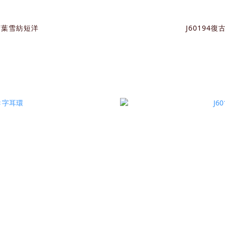
荷葉雪紡短洋
J60194