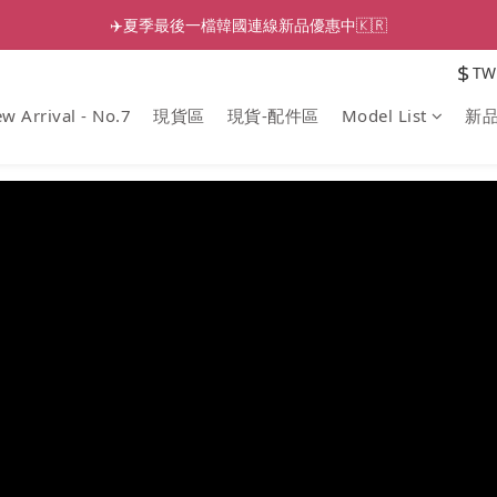
✈️夏季最後一檔韓國連線新品優惠中🇰🇷
$
TW
w Arrival - No.7
現貨區
現貨-配件區
Model List
新