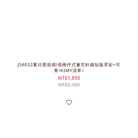
J56032夏日渡假感!假兩件式簍空針織短版罩衫<可
青/KIMY清單>
NT$1,850
NT$2,180