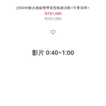
J56049復古縫線雙帶造型粗跟涼鞋<可青清單>
NT$1,680
NT$1,980
影片 0:40~1:00