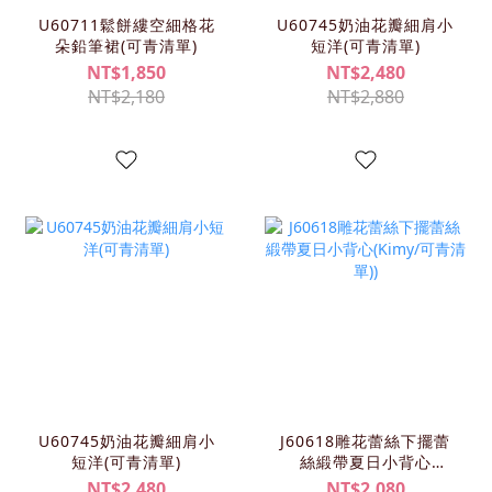
U60711鬆餅縷空細格花
U60745奶油花瓣細肩小
朵鉛筆裙(可青清單)
短洋(可青清單)
NT$1,850
NT$2,480
NT$2,180
NT$2,880
U60745奶油花瓣細肩小
J60618雕花蕾絲下擺蕾
短洋(可青清單)
絲緞帶夏日小背心
(KIMY/可青清單))
NT$2,480
NT$2,080