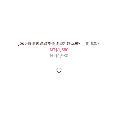
J56049復古縫線雙帶造型粗跟涼鞋<可青清單>
NT$1,680
NT$1,980