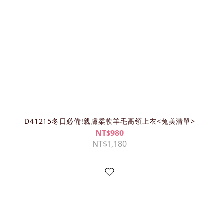
D41215冬日必備!親膚柔軟羊毛高領上衣<兔美清單>
NT$980
NT$1,180