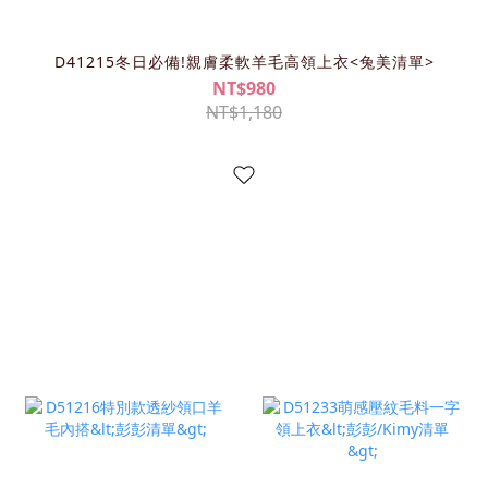
D41215冬日必備!親膚柔軟羊毛高領上衣<兔美清單>
NT$980
NT$1,180