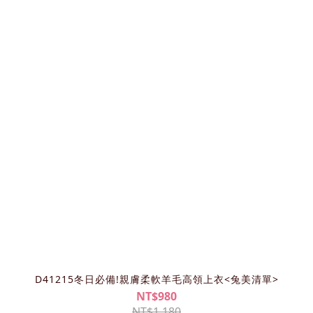
D41215冬日必備!親膚柔軟羊毛高領上衣<兔美清單>
NT$980
NT$1,180