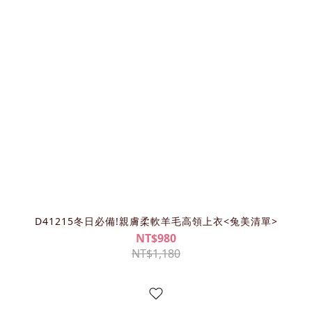
D41215冬日必備!親膚柔軟羊毛高領上衣<兔美清單>
NT$980
NT$1,180