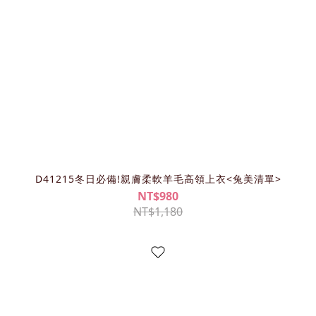
D41215冬日必備!親膚柔軟羊毛高領上衣<兔美清單>
NT$980
NT$1,180