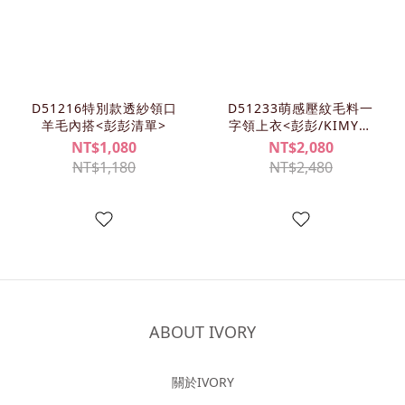
D51216特別款透紗領口
D51233萌感壓紋毛料一
羊毛內搭<彭彭清單>
字領上衣<彭彭/KIMY清
單>
NT$1,080
NT$2,080
NT$1,180
NT$2,480
ABOUT IVORY
關於IVORY