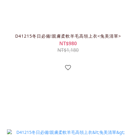
D41215冬日必備!親膚柔軟羊毛高領上衣<兔美清單>
NT$980
NT$1,180