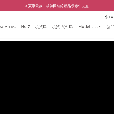
✈️夏季最後一檔韓國連線新品優惠中🇰🇷
$
TW
w Arrival - No.7
現貨區
現貨-配件區
Model List
新