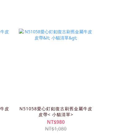
屬牛皮
N51058愛心釘釦復古刷舊金屬牛皮
皮帶< 小貓清單>
NT$980
NT$1,080