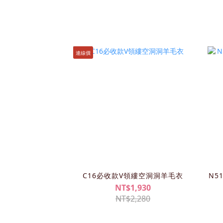
連線價
C16必收款V領縷空洞洞羊毛衣
N5
NT$1,930
NT$2,280