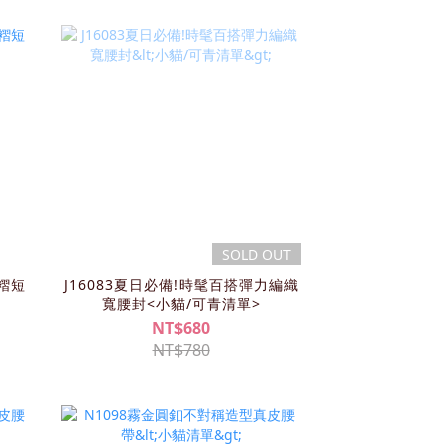
SOLD OUT
百褶短
J16083夏日必備!時髦百搭彈力編織
寬腰封<小貓/可青清單>
NT$680
NT$780