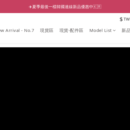
✈️夏季最後一檔韓國連線新品優惠中🇰🇷
$
TW
w Arrival - No.7
現貨區
現貨-配件區
Model List
新