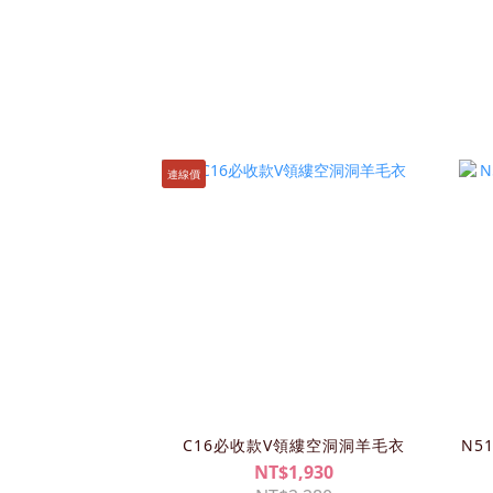
連線價
C16必收款V領縷空洞洞羊毛衣
N5
NT$1,930