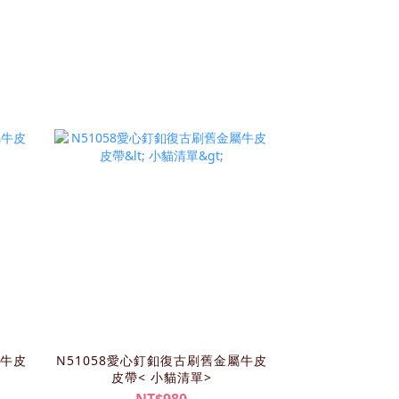
屬牛皮
N51058愛心釘釦復古刷舊金屬牛皮
皮帶< 小貓清單>
NT$980