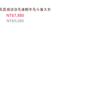
超美高質感澎澎毛連帽羊毛斗篷大衣
NT$7,880
NT$9,280