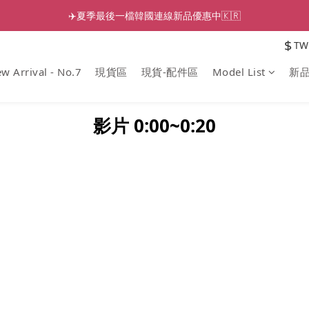
✈️夏季最後一檔韓國連線新品優惠中🇰🇷
$
TW
w Arrival - No.7
現貨區
現貨-配件區
Model List
新
影片 0:00~0:2
0