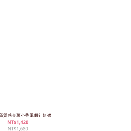
31高質感金蔥小香風側釦短裙
NT$1,420
NT$1,680