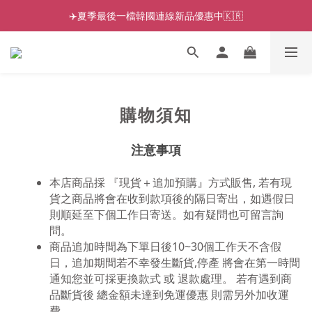
✈️夏季最後一檔韓國連線新品優惠中🇰🇷
購物須知
注意事項
本店商品採 『
現貨＋追加預購』
方式販售,
若有現
貨之商品將會在收到款項後的隔日寄出
，如遇假日
則順延至下個工作日寄送。如有疑問也可留言詢
問。
商品追加時間為下單日後10
~30
個工作天不含假
日
，
追加期間若不幸發生斷貨,停產
將會在第一時間
通知您
並可採更換款式 或 退款處理
。 若有遇到商
品斷貨後 總金額未達到免運優惠 則需另外加收運
費。