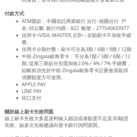
付款方式
ATM匯款 : 中國信託商業銀行
分行: 桃園分行
戶
名
:
邱云鵬
銀行代碼：
822
帳號：277540633977
信用卡<VISA, MASTER, JCB> : 全額刷卡不加收手續
費。
信用卡分期付費：刷卡可分為3期 / 6期 / 9期 / 12期
中租-Zingala銀角零卡：可分為1期 / 3期 / 6期 / 12
期, 從第三期起分別需加收2.6% / 4% / 7% 手續費，
結帳前須先於中租-Zingala銀角零卡註冊會員取得
消費額度方可使用。
APPLE PAY
LINE PAY
街口支付
關於線上刷卡失敗問題
線上刷卡失敗大多是資料輸入錯誤或者額度不足及3D驗證
失敗。如多次失敗建議向發卡銀行詢問原因。