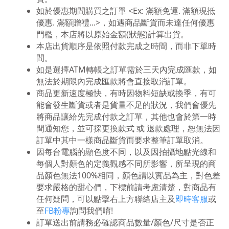
如於優惠期間購買之訂單 <Ex: 滿額免運. 滿額現抵
優惠. 滿額贈禮...>，如遇商品斷貨而未達任何優惠
門檻，本店將以原始金額(狀態)計算出貨。
本店出貨順序是依照付款完成之時間，而非下單時
間。
如是選擇ATM轉帳之訂單需於三天內完成匯款，如
無法於期限內完成匯款將會直接取消訂單。
商品更新速度極快，有時因物料短缺或換季，有可
能會發生斷貨或者是貨量不足的狀況，我們會優先
將商品讓給先完成付款之訂單，其他也會於第一時
間通知您，並可採更換款式 或 退款處理，恕無法因
訂單中其中一樣商品斷貨而要求整筆訂單取消。
因每台電腦的顯色度不同，以及因拍攝地點光線和
每個人對顏色的定義觀感不同所影響，所呈現的商
品顏色無法100%相同，顏色請以實品為主，對色差
要求嚴格的甜心們，下標前請考慮清楚，對商品有
任何疑問，可以點擊右上方聯絡店主及
即時客服
或
至
FB粉專
詢問我們唷!
訂單送出前請務必確認商品數量/顏色/尺寸是否正