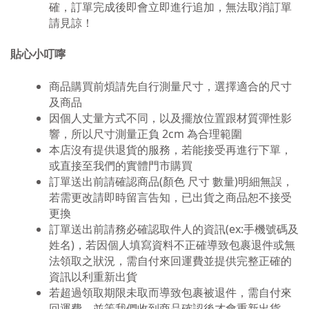
確，訂單完成後即會立即進行追加，無法取消訂單
請見諒！
貼心小叮嚀
商品購買前煩請先自行測量尺寸，選擇適合的尺寸
及商品
因個人丈量方式不同，以及擺放位置跟材質彈性影
響，所以尺寸測量正負
2cm
為合理範圍
本店沒有提供退貨的服務，若能接受再進行下單，
或直接至我們的實體門市購買
訂單送出前請確認商品
(
顏色
尺寸
數量
)
明細無誤，
若需更改請即時留言告知，已出貨之商品恕不接受
更換
訂單送出前請務必確認取件人的資訊
(ex:
手機號碼及
姓名
)
，若因個人填寫資料不正確導致包裹退件或無
法領取之狀況，需自付來回運費並提供完整正確的
資訊以利重新出貨
若超過領取期限未取而導致包裹被退件，需自付來
回運費，並等我們收到商品確認後才會重新出貨