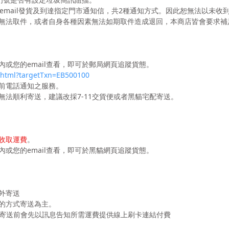
系統email發貨及到達指定門市通知信，共2種通知方式。因此恕無法以未收
無法取件，或者自身各種因素無法如期取件造成退回，本商店皆會要求補
或您的email查看，即可於郵局網頁追蹤貨態。
l.html?targetTxn=EB500100
前電話通知之服務。
法順利寄送，建議改採7-11交貨便或者黑貓宅配寄送。
收取運費
。
或您的email查看，即可於黑貓網頁追蹤貨態。
外寄送
到付的方式寄送為主。
，寄送前會先以訊息告知所需運費提供線上刷卡連結付費