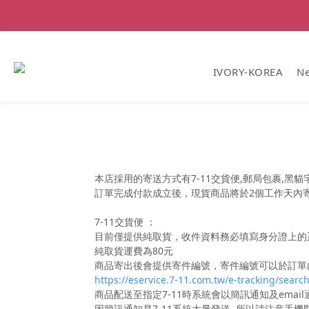
IVORY-KOREA
Ne
本店採用的寄送方式有7-11交貨便,郵局包裹,黑貓
訂單完成付款成立後，現貨商品將於2個工作天內
7-11交貨便 ：
目前僅提供純取貨，收件資料務必填寫身分證上的
純取貨運費為80元
商品寄出後會提供寄件編號，寄件編號可以於訂單內或
https://eservice.7-11.com.tw/e-tracking/searc
商品配送至指定7-11時系統會以簡訊通知及emai
因簡訊通知是7-11系統大量發送, 所以請注意手