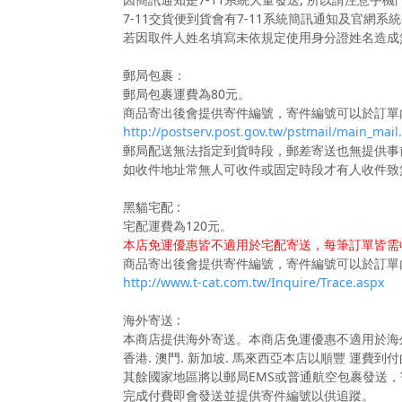
7-11交貨便到貨會有7-11系統簡訊通知及官網
若因取件人姓名填寫未依規定使用身分證姓名造成
郵局包裹：
郵局包裹運費為80元。
商品寄出後會提供寄件編號，寄件編號可以於訂單內
http://postserv.post.gov.tw/pstmail/main_mai
郵局配送無法指定到貨時段，郵差寄送也無提供事
如收件地址常無人可收件或固定時段才有人收件致無
黑貓宅配 :
宅配運費為120元。
本店免運優惠皆不適用於宅配寄送，每筆訂單皆需
商品寄出後會提供寄件編號，寄件編號可以於訂單內
http://www.t-cat.com.tw/Inquire/Trace.aspx
海外寄送 :
本商店提供海外寄送。本商店免運優惠不適用於海
香港. 澳門. 新加坡. 馬來西亞本店以順豐 運費
其餘國家地區將以郵局EMS或普通航空包裹發送
完成付費即會發送並提供寄件編號以供追蹤。