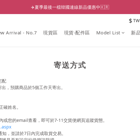
✈️夏季最後一檔韓國連線新品優惠中🇰🇷
$
TW
w Arrival - No.7
現貨區
現貨-配件區
Model List
新
寄送方式
宅配
寄出，預購商品於5個工作天寄出。
正確姓名。
您的email查看，即可於7-11交貨便網頁追蹤貨態。
h.aspx
l通知，並請於7日內完成取貨交易。
機門號是否有設定垃圾簡訊阻擋。