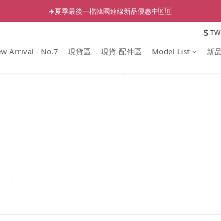
✈️夏季最後一檔韓國連線新品優惠中🇰🇷
$
TW
w Arrival - No.7
現貨區
現貨-配件區
Model List
新