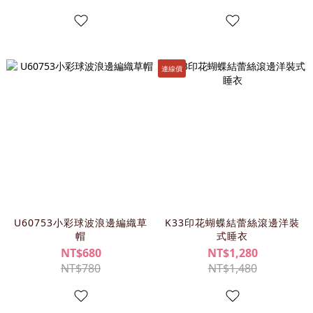
連線價
U60753小彩球波浪邊編織草
K33印花蝴蝶結蕾絲滾邊洋裝
帽
式睡衣
NT$680
NT$1,280
NT$780
NT$1,480