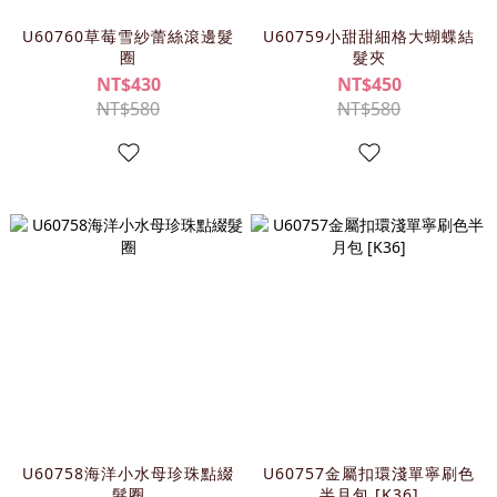
U60760草莓雪紗蕾絲滾邊髮
U60759小甜甜細格大蝴蝶結
圈
髮夾
NT$430
NT$450
NT$580
NT$580
U60758海洋小水母珍珠點綴
U60757金屬扣環淺單寧刷色
髮圈
半月包 [K36]